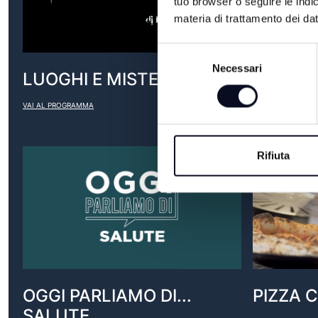
tuo browser o seguire le indic
materia di trattamento dei dat
Selezione
Necessari
del
LUOGHI E MISTERI
MADE I
consenso
VAI AL PROGRAMMA
VAI AL PROGRAM
Rifiuta
OGGI PARLIAMO DI...
PIZZA 
SALUTE