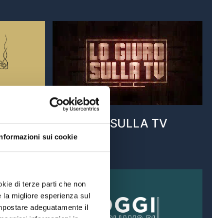
 GIOIA
LO GIURO SULLA TV
Informazioni sui cookie
VAI AL PROGRAMMA
okie di terze parti che non
e la migliore esperienza sul
A VITA
 impostare adeguatamente il