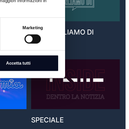
maggiori informazioni in
Marketing
OGGI PARLIAMO DI
VAI AL PROGRAMMA
Accetta tutti
SPECIALE