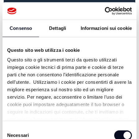
VAI AL PROGRAMMA
Consenso
Dettagli
Informazioni sui cookie
Questo sito web utilizza i cookie
Questo sito o gli strumenti terzi da questo utilizzati
impiega cookie tecnici di prima parte e cookie di terze
parti che non consentono l’identificazione personale
dell’utente. Utilizziamo i cookie per consentirti di avere la
migliore esperienza sul nostro sito ed un migliore
LO GIURO SULLA TV
servizio. Per negare, acconsentire o limitare l’uso dei
cookie puoi impostare adeguatamente il tuo browser o
VAI AL PROGRAMMA
seguire le indicazioni qui contenute, che ti invitiamo in
ogni caso a leggere per maggiori informazioni in materia
di trattamento dei dati personali.
Selezione
Necessari
del