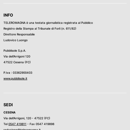
INFO
TELEROMAGNA è una testata giornalistica registrata al Pubblico
Registro della Stampa al Tribunale di Forli (n. 611/82)
Direttore Responsabile
Ludovico Luongo
Pubblisole S.p.A.
Via dell’Arrigoni 120
47522 Cesena (FC)
P.iva : 03362900403
www.pubblisole.it
SEDI
CESENA
Via dell’Arrigoni, 120 - 47522 (FC)
Tel
0547 419811
- Fax 0547 419898
redazione@teleromagna.it