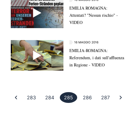
EMILIA ROMAGNA:
Attentati? "Nessun rischio" -
VIDEO
16 MAGGIO 2016
EMILIA-ROMAGNA:
Referendum, i dati sull'affluenza
in Regione - VIDEO
Prima pagina
Pagina 283
Pagina 284
Pagina 285
Pagina 286
Pagina 28
Ultim
283
284
285
286
287