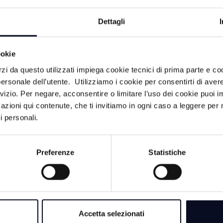
Dettagli
ookie
rzi da questo utilizzati impiega cookie tecnici di prima parte e co
ersonale dell’utente. Utilizziamo i cookie per consentirti di aver
rvizio. Per negare, acconsentire o limitare l’uso dei cookie puoi
CA
azioni qui contenute, che ti invitiamo in ogni caso a leggere per 
i personali.
2 AGOSTO 2026
CERVIA: 2 Agosto, 
Preferenze
Statistiche
“memoria non sia in
violenza” | VIDEO
30 LUGLIO 202
RIMINI: Vasco Ross
Accetta selezionati
onorario, ma la dec