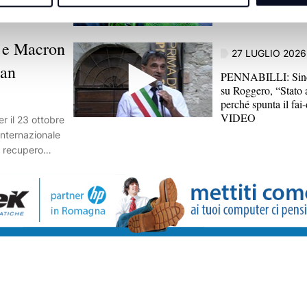
il Consiglio comun
 e Macron
27 LUGLIO 2026
San
PENNABILLI: Sind
su Roggero, “Stato 
perché spunta il fai-
VIDEO
r il 23 ottobre
internazionale
l recupero