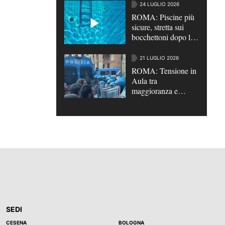
24 LUGLIO 2026
ROMA: Piscine più
sicure, stretta sui
bocchettoni dopo le
tragedie | VIDEO
21 LUGLIO 2026
ROMA: Tensione in
Aula tra
maggioranza e
opposizioni su
scontri di Bologna e
su caso Roggero
SEDI
CESENA
BOLOGNA