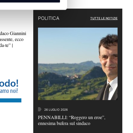
ale | VIDEO
POLITICA
TUTTE LE NOTIZIE
aco Giannini
assente, ecco
da-te” |
26 LUGLIO 2026
PENNABILLI: “Roggero un eroe”,
ennesima bufera sul sindaco