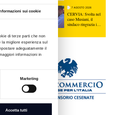
giovani di Forlì
7 AGOSTO 2026
Informazioni sui cookie
CERVIA: Svolta nel
caso Musiani, il
sindaco ringrazia i
Carabinieri
okie di terze parti che non
e la migliore esperienza sul
 impostare adeguatamente il
maggiori informazioni in
Salvini,
Marketing
quinata da
6
i cittadino
Accetta tutti
isione spacca