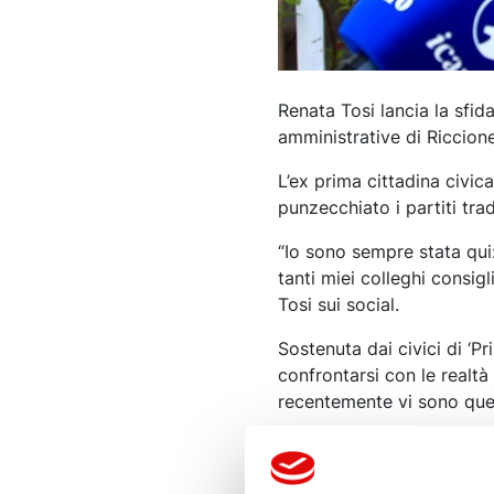
Renata Tosi lancia la sfid
amministrative di Riccione
L’ex prima cittadina civica
punzecchiato i partiti tradi
“Io sono sempre stata qui
tanti miei colleghi consigl
Tosi sui social.
Sostenuta dai civici di ‘Pr
confrontarsi con le realtà 
recentemente vi sono quel
Il centrosinistra dal cant
Angelini.