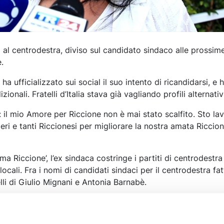
a al centrodestra, diviso sul candidato sindaco alle prossim
.
 ha ufficializzato sui social il suo intento di ricandidarsi, e 
zionali. Fratelli d’Italia stava già vagliando profili alternativ
: il mio Amore per Riccione non è mai stato scalfito. Sto l
ieri e tanti Riccionesi per migliorare la nostra amata Riccion
ima Riccione’, l’ex sindaca costringe i partiti di centrodestra
locali. Fra i nomi di candidati sindaci per il centrodestra fat
li di Giulio Mignani e Antonia Barnabè.
o suo osserva e punta sulla riconferma dell’attuale sindaca D