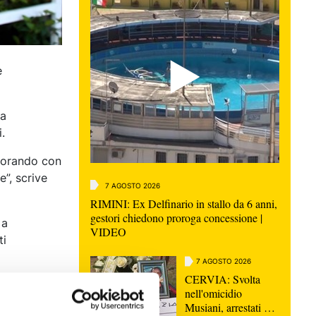
e
ha
i.
avorando con
e”, scrive
7 AGOSTO 2026
RIMINI: Ex Delfinario in stallo da 6 anni,
gestori chiedono proroga concessione |
 a
VIDEO
ti
7 AGOSTO 2026
CERVIA: Svolta
aniela
nell'omicidio
Musiani, arrestati 4