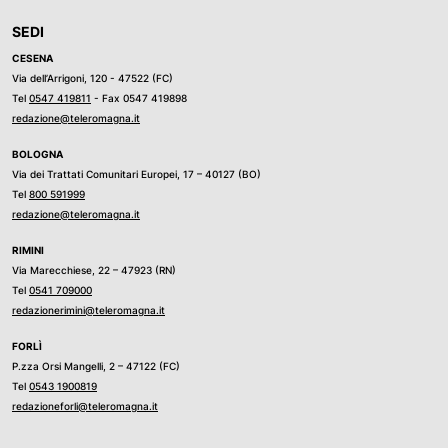
SEDI
CESENA
Via dell’Arrigoni, 120 - 47522 (FC)
Tel
0547 419811
- Fax 0547 419898
redazione@teleromagna.it
BOLOGNA
Via dei Trattati Comunitari Europei, 17 – 40127 (BO)
Tel
800 591999
redazione@teleromagna.it
RIMINI
Via Marecchiese, 22 – 47923 (RN)
Tel
0541 709000
redazionerimini@teleromagna.it
FORLÌ
P.zza Orsi Mangelli, 2 – 47122 (FC)
Tel
0543 1900819
redazioneforli@teleromagna.it