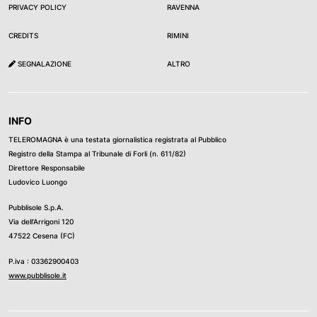
PRIVACY POLICY
RAVENNA
CREDITS
RIMINI
SEGNALAZIONE
ALTRO
INFO
TELEROMAGNA è una testata giornalistica registrata al Pubblico
Registro della Stampa al Tribunale di Forli (n. 611/82)
Direttore Responsabile
Ludovico Luongo
Pubblisole S.p.A.
Via dell’Arrigoni 120
47522 Cesena (FC)
P.iva : 03362900403
www.pubblisole.it