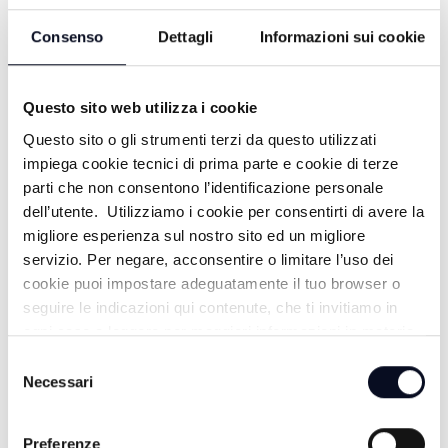
Consenso
Dettagli
Informazioni sui cookie
Questo sito web utilizza i cookie
Questo sito o gli strumenti terzi da questo utilizzati
impiega cookie tecnici di prima parte e cookie di terze
parti che non consentono l’identificazione personale
dell’utente. Utilizziamo i cookie per consentirti di avere la
ALTRE NOTIZIE
TUTTE LE NOTIZIE
migliore esperienza sul nostro sito ed un migliore
servizio. Per negare, acconsentire o limitare l’uso dei
cookie puoi impostare adeguatamente il tuo browser o
seguire le indicazioni qui contenute, che ti invitiamo in
ogni caso a leggere per maggiori informazioni in materia
di trattamento dei dati personali.
Selezione
Necessari
del
consenso
Preferenze