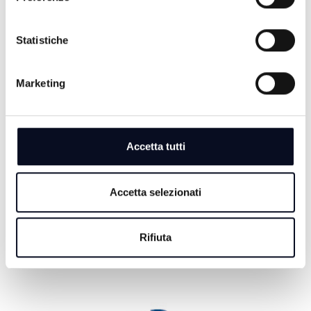
Statistiche
6 AGOSTO 2026
BASEBALL: Bologna e San Marino volano in
Marketing
semifinale scudetto
6 AGOSTO 2026
CALCIO: Serie D, il Tropical Coriano sarà ancora nel
girone D
Accetta tutti
6 AGOSTO 2026
CALCIO: Se n'è andato Pippo Marchioro, l'allenatore
Accetta selezionati
gentiluomo che fece grande il Cesena
Rifiuta