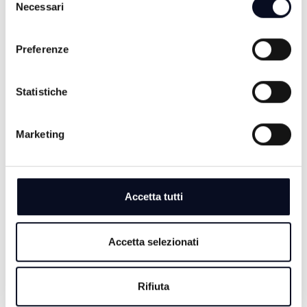
Necessari
del
consenso
Preferenze
Statistiche
Marketing
8 AGOSTO 2026
CALCIO: Ravenna, si comincia a Benevento,
"Dobbiamo farci trovare pronti" | VIDEO
Accetta tutti
8 AGOSTO 2026
GALLIPOLI: Ragazzo 19enne morto in mare, era nipote
Accetta selezionati
consigliera E-R Elena Ugolini
8 AGOSTO 2026
Rifiuta
MOTORI: Ottimo rientro per Bezzecchi, è terzo nella