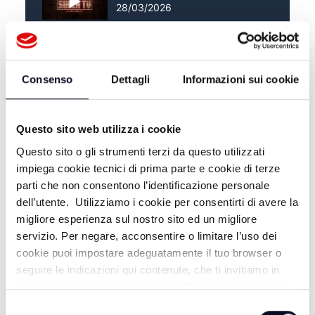
28/03/2026
LO GIURO SULLA TV -
21/03/2026
Consenso
Dettagli
Informazioni sui cookie
Questo sito web utilizza i cookie
Questo sito o gli strumenti terzi da questo utilizzati
impiega cookie tecnici di prima parte e cookie di terze
parti che non consentono l’identificazione personale
dell’utente. Utilizziamo i cookie per consentirti di avere la
migliore esperienza sul nostro sito ed un migliore
servizio. Per negare, acconsentire o limitare l’uso dei
cookie puoi impostare adeguatamente il tuo browser o
ALTRE NOTIZIE
TUTTE LE NOTIZIE
seguire le indicazioni qui contenute, che ti invitiamo in
ogni caso a leggere per maggiori informazioni in materia
di trattamento dei dati personali.
Selezione