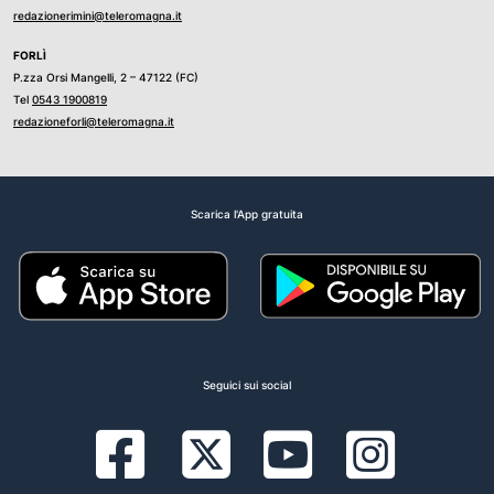
redazionerimini@teleromagna.it
FORLÌ
P.zza Orsi Mangelli, 2 – 47122 (FC)
Tel
0543 1900819
redazioneforli@teleromagna.it
Scarica l'App gratuita
Seguici sui social