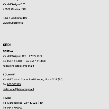
Via dell’Arrigoni 120
47522 Cesena (FC)
P.iva : 03362900403
www.pubblisole.it
SEDI
CESENA
Via dell’Arrigoni, 120 - 47522 (FC)
Tel
0547 419811
- Fax 0547 419898
redazione@teleromagna.it
BOLOGNA
Via dei Trattati Comunitari Europei, 17 – 40127 (BO)
Tel
800 591999
redazione@teleromagna.it
RIMINI
Via Marecchiese, 22 – 47923 (RN)
Tel
0541 709000