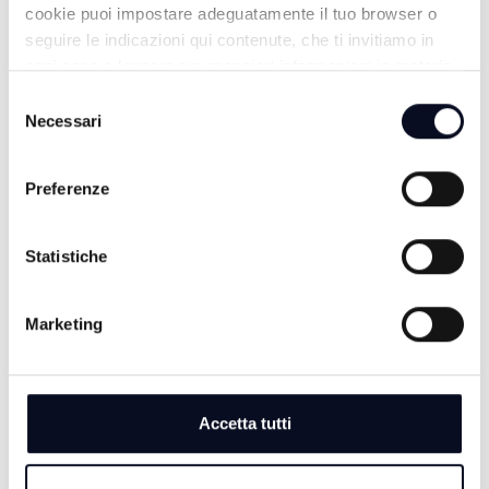
cookie puoi impostare adeguatamente il tuo browser o
seguire le indicazioni qui contenute, che ti invitiamo in
ogni caso a leggere per maggiori informazioni in materia
di trattamento dei dati personali.
Selezione
Necessari
del
ALTRE NOTIZIE
TUTTE LE NOTIZIE
consenso
Preferenze
Statistiche
Marketing
Accetta tutti
6 AGOSTO 2026