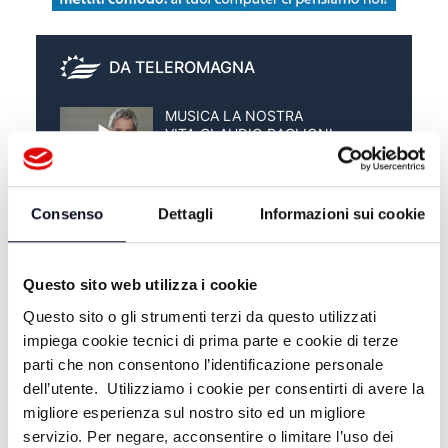
DA TELEROMAGNA
MUSICA LA NOSTRA
VITA_CLAUDIO BAGLIONI -
22/05/2026
MUSICA LA NOSTRA VITA_LUCA
BERGAMINI - 15/05/2026
Consenso
Dettagli
Informazioni sui cookie
MUSICA LA NOSTRA VITA_ELISA
- 08/05/2026
Questo sito web utilizza i cookie
Questo sito o gli strumenti terzi da questo utilizzati
impiega cookie tecnici di prima parte e cookie di terze
parti che non consentono l’identificazione personale
dell’utente. Utilizziamo i cookie per consentirti di avere la
migliore esperienza sul nostro sito ed un migliore
servizio. Per negare, acconsentire o limitare l’uso dei