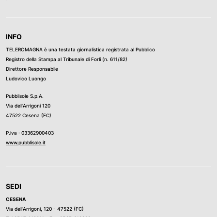
INFO
TELEROMAGNA è una testata giornalistica registrata al Pubblico
Registro della Stampa al Tribunale di Forli (n. 611/82)
Direttore Responsabile
Ludovico Luongo
Pubblisole S.p.A.
Via dell’Arrigoni 120
47522 Cesena (FC)
P.iva : 03362900403
www.pubblisole.it
SEDI
CESENA
Via dell’Arrigoni, 120 - 47522 (FC)