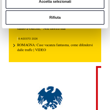
Accetta selezionati
SAN MARINO: Caldo e siccità, dichiarato lo stato di
emergenza idrica
Rifiuta
6 AGOSTO 2026
EMILIA-ROMAGNA: Migliaia di messaggi per l'ultimo
saluto a Guccini, "Non morirà mai"
6 AGOSTO 2026
ROMAGNA: Case vacanza fantasma, come difendersi
dalle truffe | VIDEO