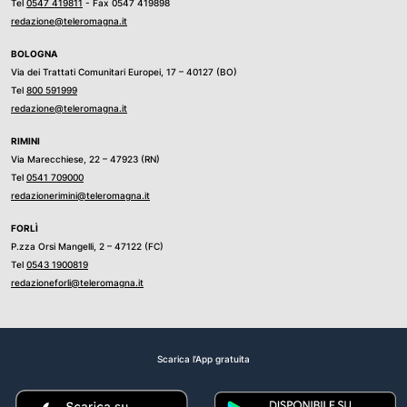
Tel
0547 419811
- Fax 0547 419898
redazione@teleromagna.it
BOLOGNA
Via dei Trattati Comunitari Europei, 17 – 40127 (BO)
Tel
800 591999
redazione@teleromagna.it
RIMINI
Via Marecchiese, 22 – 47923 (RN)
Tel
0541 709000
redazionerimini@teleromagna.it
FORLÌ
P.zza Orsi Mangelli, 2 – 47122 (FC)
Tel
0543 1900819
redazioneforli@teleromagna.it
Scarica l'App gratuita