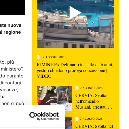
esta nuova
ni regione
7 AGOSTO 2026
to, più
RIMINI: Ex Delfinario in stallo da 6 anni,
 ministero”.
gestori chiedono proroga concessione |
VIDEO
ndo durante
di contagi.
7 AGOSTO 2026
 vacanze,
CERVIA: Svolta
 ha
nell'omicidio
 “non si può
Musiani, arrestati 4
 esser
giovani di Forlì
so della
7 AGOSTO 2026
pre
CERVIA: Svolta nel