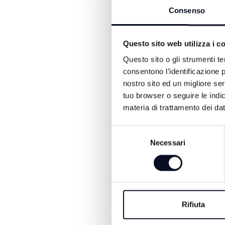
indicato la chiusura. Alcu
Consenso
competenza, decidendo se r
chiusura per tutti. Il sot
le discoteche in sé" ma "d
Questo sito web utilizza i c
soluzione migliore, ha sp
Questo sito o gli strumenti te
ognuno una ricetta casali
consentono l’identificazione p
Questa lezione ci mostra 
nostro sito ed un migliore se
regioni devono lavorare co
tuo browser o seguire le indic
giusto che la misurazione
materia di trattamento dei dat
sempre accaduto, anche pr
Selezione
potrebbero ereditare, affe
Necessari
del
consenso
Rifiuta