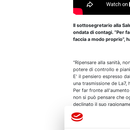
Il sottosegretario alla S
ondata di contagi. “Per f
faccia a modo proprio”, h
“Ripensare alla sanità, no
potere di controllo e pian
E' il pensiero espresso d
una trasmissione de La7, 
Per far fronte all'aumento d
non si può pensare che o
declinato il suo ragionam
immaginare che il traspor
riempiti tutti nei vagoni,
Sardegna dove “molti con