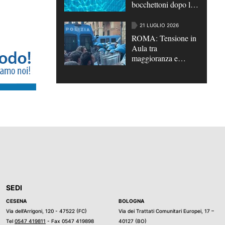
bocchettoni dopo le
tragedie | VIDEO
21 LUGLIO 2026
ROMA: Tensione in
Aula tra
maggioranza e
opposizioni su
scontri di Bologna e
su caso Roggero
SEDI
CESENA
BOLOGNA
Via dell’Arrigoni, 120 - 47522 (FC)
Via dei Trattati Comunitari Europei, 17 –
Tel
0547 419811
- Fax 0547 419898
40127 (BO)