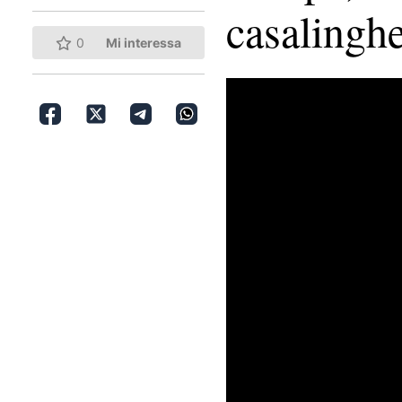
casalingh
0
Mi interessa