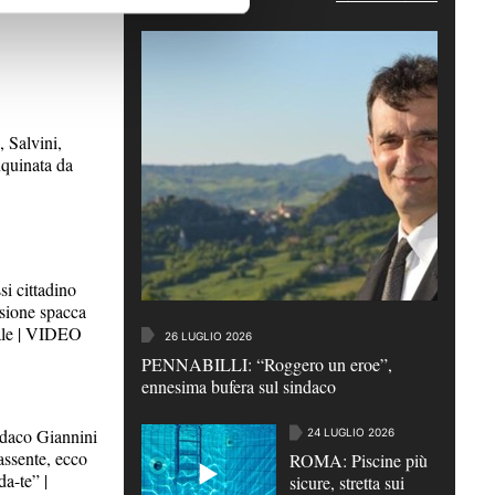
Salvini,
quinata da
6
i cittadino
isione spacca
ale | VIDEO
26 LUGLIO 2026
PENNABILLI: “Roggero un eroe”,
ennesima bufera sul sindaco
aco Giannini
24 LUGLIO 2026
assente, ecco
ROMA: Piscine più
da-te” |
sicure, stretta sui