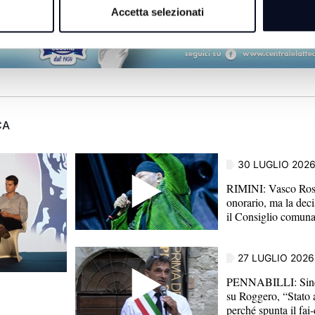
Accetta selezionati
CA
30 LUGLIO 202
RIMINI: Vasco Ross
onorario, ma la dec
il Consiglio comun
27 LUGLIO 2026
PENNABILLI: Sind
su Roggero, “Stato 
perché spunta il fai-