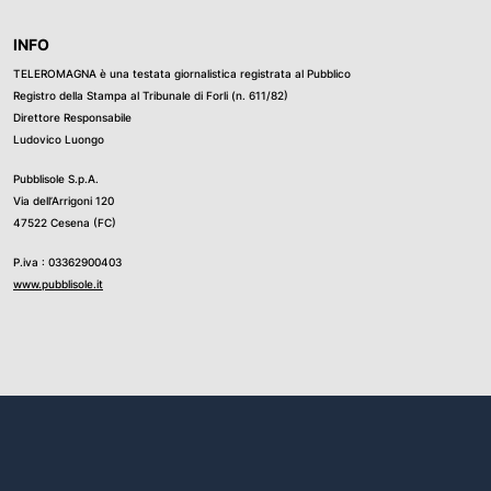
INFO
TELEROMAGNA è una testata giornalistica registrata al Pubblico
Registro della Stampa al Tribunale di Forli (n. 611/82)
Direttore Responsabile
Ludovico Luongo
Pubblisole S.p.A.
Via dell’Arrigoni 120
47522 Cesena (FC)
P.iva : 03362900403
www.pubblisole.it