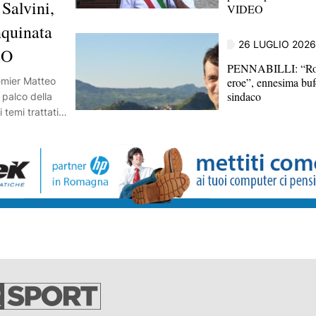
Salvini,
VIDEO
nquinata
26 LUGLIO 2026
EO
PENNABILLI: “Ro
eroe”, ennesima buf
remier Matteo
sindaco
l palco della
 temi trattati,
 2 agosto: “La
a violenza”, al