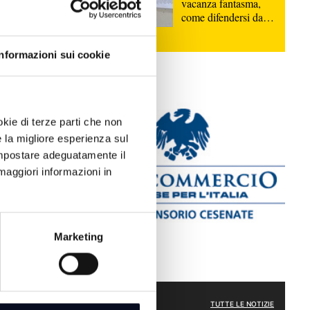
vacanza fantasma,
o quello di
come difendersi dalle
dal Comune e
truffe | VIDEO
olding
Informazioni sui cookie
 in almeno
so con Monte
ulle future
del Comune
okie di terze parti che non
obblighi di
e la migliore esperienza sul
Garampi -,
 impostare adeguatamente il
iale
maggiori informazioni in
all’obbligo
ntro fine
visione
cque entro
Marketing
ione del
POLITICA
TUTTE LE NOTIZIE