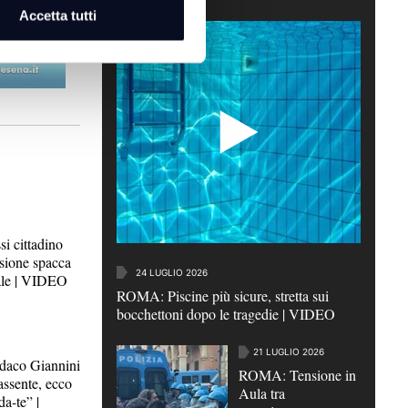
Accetta tutti
6
i cittadino
isione spacca
24 LUGLIO 2026
ale | VIDEO
ROMA: Piscine più sicure, stretta sui
bocchettoni dopo le tragedie | VIDEO
21 LUGLIO 2026
aco Giannini
ROMA: Tensione in
assente, ecco
Aula tra
da-te” |