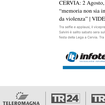
CERVIA: 2 Agosto, 
“memoria non sia i
da violenza” | VID
Tra selfie e applausi, il vicep
Salvini è salito sabato sera su
festa della Lega a Cervia. Tra i
l’anniversario della strage del
memoria non sia inquinata dall
sua esortazione.