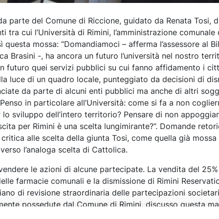
 da parte del Comune di Riccione, guidato da Renata Tosi, d
ti tra cui l’Università di Rimini, l’amministrazione comunale 
questa mossa: “Domandiamoci – afferma l’assessore al Bil
 Brasini -, ha ancora un futuro l’università nel nostro terri
n futuro quei servizi pubblici su cui fanno affidamento i cit
alla luce di un quadro locale, punteggiato da decisioni di di
iate da parte di alcuni enti pubblici ma anche di altri sogg
 Penso in particolare all’Università: come si fa a non coglier
lo sviluppo dell’intero territorio? Pensare di non appoggiar
cita per Rimini è una scelta lungimirante?”. Domande retori
 critica alle scelta della giunta Tosi, come quella già mossa
verso l’analoga scelta di Cattolica.
vendere le azioni di alcune partecipate. La vendita del 25%
delle farmacie comunali e la dismissione di Rimini Reservat
piano di revisione straordinaria delle partecipazioni societar
mente possedute dal Comune di Rimini, discusso questa mat
n piano che “rientra in una strategia a medio e lungo term