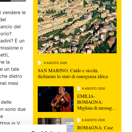
i vendere le
del
ancio del
torio?
tadini? È un
smissione o
etti,
ne la
6 AGOSTO 2026
e un tale
SAN MARINO: Caldo e siccità,
che dietro
dichiarato lo stato di emergenza idrica
 nei mesi
6 AGOSTO 2026
EMILIA-
ROMAGNA:
 delle
Migliaia di messaggi
ion sono due
per l'ultimo saluto a
ie
Guccini, "Non
6 AGOSTO 2026
tina in V
morirà mai"
ROMAGNA: Case
ine avviata