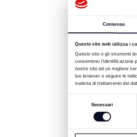
già dal precedente mandat
ottimizzare i costi e di e
da Rimini Holding”. Il pia
Consenso
dell’intera quota azionar
2.355.000 euro – sarà uti
dei Paschi di Siena. Il Co
Questo sito web utilizza i c
farmacie comunali che apri
Questo sito o gli strumenti te
anche Rimini Reservation, 
consentono l’identificazione p
legge dovrà essere disme
nostro sito ed un migliore se
svolgendo attività sia di 
tuo browser o seguire le indic
(“reservation”), non soddi
materia di trattamento dei dat
di revisione straordinaria
settembre 2018, ma avrà d
Selezione
anche Amir, per la quale 
Necessari
del
giugno 2019; e Rimini Te
consenso
Consiglio Comunale) in pr
partecipazione.