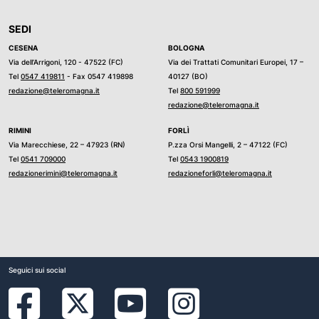
SEDI
CESENA
BOLOGNA
Via dell’Arrigoni, 120 - 47522 (FC)
Via dei Trattati Comunitari Europei, 17 –
Tel
0547 419811
- Fax 0547 419898
40127 (BO)
redazione@teleromagna.it
Tel
800 591999
redazione@teleromagna.it
RIMINI
FORLÌ
Via Marecchiese, 22 – 47923 (RN)
P.zza Orsi Mangelli, 2 – 47122 (FC)
Tel
0541 709000
Tel
0543 1900819
redazionerimini@teleromagna.it
redazioneforli@teleromagna.it
Seguici sui social