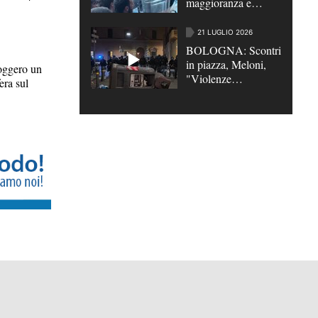
maggioranza e
opposizioni su
scontri di Bologna e
21 LUGLIO 2026
su caso Roggero
BOLOGNA: Scontri
in piazza, Meloni,
ggero un
"Violenze
era sul
inaccettabili contro le
Forze dell'odine" |
VIDEO