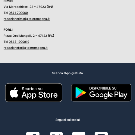
RIMINI
Via Marecchiese, 22 – 47923 (RN)
Tel
0541 709000
redazionerimini@teleromagna.it
FORLÌ
P.zza Orsi Mangelli, 2 – 47122 (FC)
Tel
0543 1900819
redazioneforli@teleromagna.it
Scarica l'App gratuita
Seguici sui social