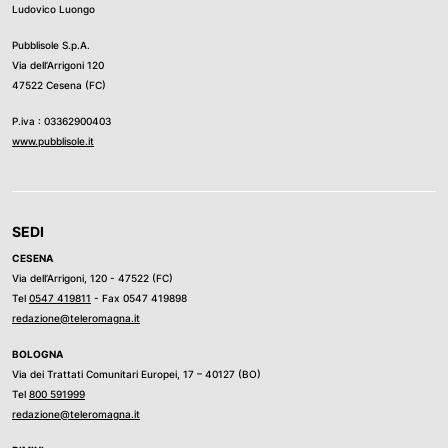
Ludovico Luongo
Pubblisole S.p.A.
Via dell’Arrigoni 120
47522 Cesena (FC)
P.iva : 03362900403
www.pubblisole.it
SEDI
CESENA
Via dell’Arrigoni, 120 - 47522 (FC)
Tel
0547 419811
- Fax 0547 419898
redazione@teleromagna.it
BOLOGNA
Via dei Trattati Comunitari Europei, 17 – 40127 (BO)
Tel
800 591999
redazione@teleromagna.it