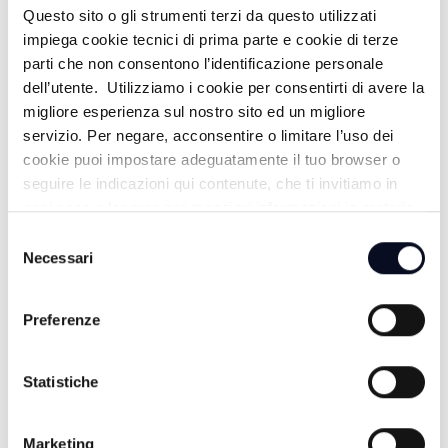
Questo sito o gli strumenti terzi da questo utilizzati
impiega cookie tecnici di prima parte e cookie di terze
parti che non consentono l’identificazione personale
dell’utente. Utilizziamo i cookie per consentirti di avere la
migliore esperienza sul nostro sito ed un migliore
servizio. Per negare, acconsentire o limitare l’uso dei
cookie puoi impostare adeguatamente il tuo browser o
seguire le indicazioni qui contenute, che ti invitiamo in
ogni caso a leggere per maggiori informazioni in materia
di trattamento dei dati personali.
Selezione
Necessari
del
9 AGOSTO 2026
consenso
CALCIO: Campedelli ha visto il vero spirito del Forlì,
Preferenze
"Pronti per il campionato" | VIDEO
9 AGOSTO 2026
Statistiche
CALCIO: Diamanti ha dato spazio alle seconde linee,
"Minuti preziosi nelle loro gambe" | VIDEO
Marketing