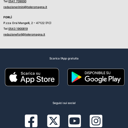
Tel
0541 709000
redazionerimini@teleromagna.it
FORLÌ
P.zza Orsi Mangelli, 2 – 47122 (FC)
Tel
0543 1900819
redazioneforli@teleromagna.it
Scarica l'App gratuita
Seguici sui social