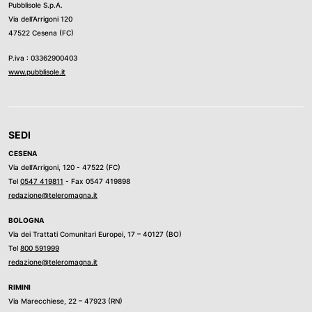
Pubblisole S.p.A.
Via dell’Arrigoni 120
47522 Cesena (FC)
P.iva : 03362900403
www.pubblisole.it
SEDI
CESENA
Via dell’Arrigoni, 120 - 47522 (FC)
Tel
0547 419811
- Fax 0547 419898
redazione@teleromagna.it
BOLOGNA
Via dei Trattati Comunitari Europei, 17 – 40127 (BO)
Tel
800 591999
redazione@teleromagna.it
RIMINI
Via Marecchiese, 22 – 47923 (RN)