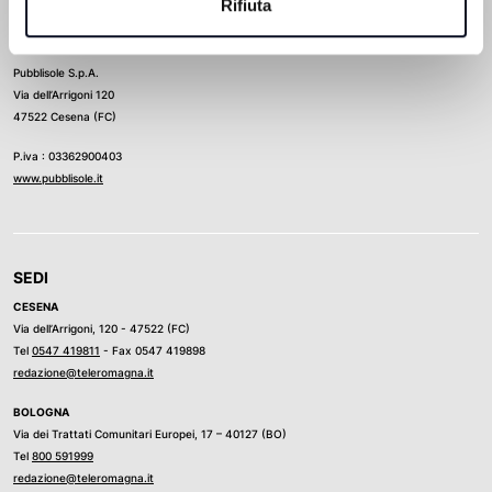
Rifiuta
Direttore Responsabile
Ludovico Luongo
Pubblisole S.p.A.
Via dell’Arrigoni 120
47522 Cesena (FC)
P.iva : 03362900403
www.pubblisole.it
SEDI
CESENA
Via dell’Arrigoni, 120 - 47522 (FC)
Tel
0547 419811
- Fax 0547 419898
redazione@teleromagna.it
BOLOGNA
Via dei Trattati Comunitari Europei, 17 – 40127 (BO)
Tel
800 591999
redazione@teleromagna.it