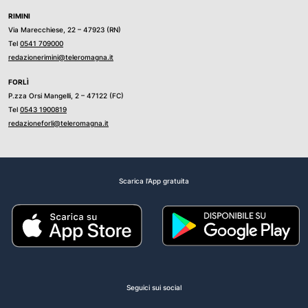
RIMINI
Via Marecchiese, 22 – 47923 (RN)
Tel
0541 709000
redazionerimini@teleromagna.it
FORLÌ
P.zza Orsi Mangelli, 2 – 47122 (FC)
Tel
0543 1900819
redazioneforli@teleromagna.it
Scarica l'App gratuita
Seguici sui social