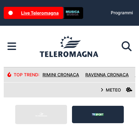
Programmi
Live Teleromagna
TOP TREND:
RIMINI CRONACA
RAVENNA CRONACA
R
METEO