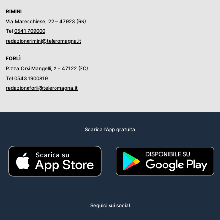
RIMINI
Via Marecchiese, 22 – 47923 (RN)
Tel
0541 709000
redazionerimini@teleromagna.it
FORLÌ
P.zza Orsi Mangelli, 2 – 47122 (FC)
Tel
0543 1900819
redazioneforli@teleromagna.it
Scarica l'App gratuita
Seguici sui social