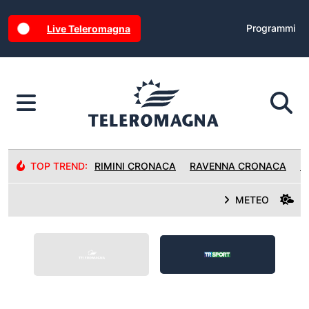
Programmi
Live Teleromagna
TOP TREND:
RIMINI CRONACA
RAVENNA CRONACA
R
METEO