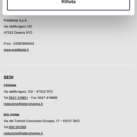
Rifiuta
Direttore Responsabile
Ludovico Luongo
Pubblisole S.p.A.
Via dell’Arrigoni 120
47522 Cesena (FC)
P.iva : 03362900403
www.pubblisole.it
SEDI
CESENA
Via dell’Arrigoni, 120 - 47522 (FC)
Tel
0547 419811
- Fax 0547 419898
redazione@teleromagna.it
BOLOGNA
Via dei Trattati Comunitari Europei, 17 – 40127 (BO)
Tel
800 591999
redazione@teleromagna.it