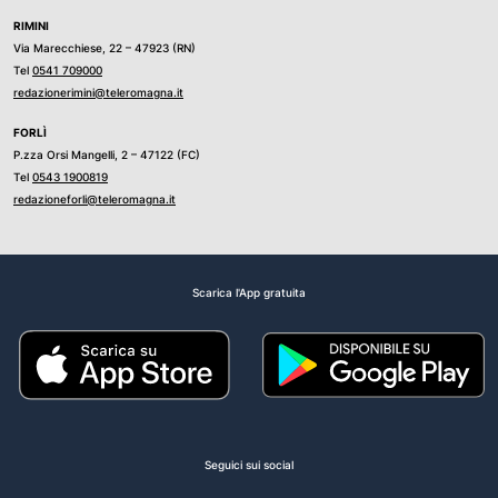
RIMINI
Via Marecchiese, 22 – 47923 (RN)
Tel
0541 709000
redazionerimini@teleromagna.it
FORLÌ
P.zza Orsi Mangelli, 2 – 47122 (FC)
Tel
0543 1900819
redazioneforli@teleromagna.it
Scarica l'App gratuita
Seguici sui social