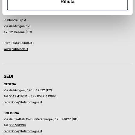
Rifiuta
Direttore Responsabile
Ludovico Luongo
Pubblisole S.p.A.
Via dell’Arrigoni 120
47522 Cesena (FC)
P.iva : 03362900403
www.pubblisole.it
SEDI
CESENA
Via dell’Arrigoni, 120 - 47522 (FC)
Tel
0547 419811
- Fax 0547 419898
redazione@teleromagna.it
BOLOGNA
Via dei Trattati Comunitari Europei, 17 – 40127 (BO)
Tel
800 591999
redazione@teleromagna.it