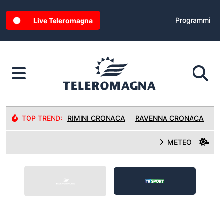
Programmi
Live Teleromagna
TOP TREND:
RIMINI CRONACA
RAVENNA CRONACA
R
METEO