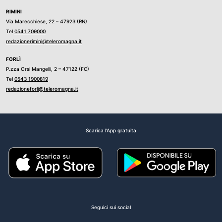
RIMINI
Via Marecchiese, 22 – 47923 (RN)
Tel
0541 709000
redazionerimini@teleromagna.it
FORLÌ
P.zza Orsi Mangelli, 2 – 47122 (FC)
Tel
0543 1900819
redazioneforli@teleromagna.it
Scarica l'App gratuita
Seguici sui social