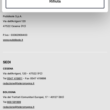
Rifiuta
Direttore Responsabile
Ludovico Luongo
Pubblisole S.p.A.
Via dell’Arrigoni 120
47522 Cesena (FC)
P.iva : 03362900403
www.pubblisole.it
SEDI
CESENA
Via dell’Arrigoni, 120 - 47522 (FC)
Tel
0547 419811
- Fax 0547 419898
redazione@teleromagna.it
BOLOGNA
Via dei Trattati Comunitari Europei, 17 – 40127 (BO)
Tel
800 591999
redazione@teleromagna.it