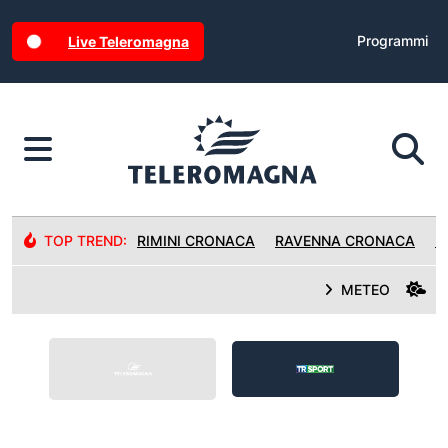
Programmi
Live Teleromagna
TOP TREND:
RIMINI CRONACA
RAVENNA CRONACA
R
METEO