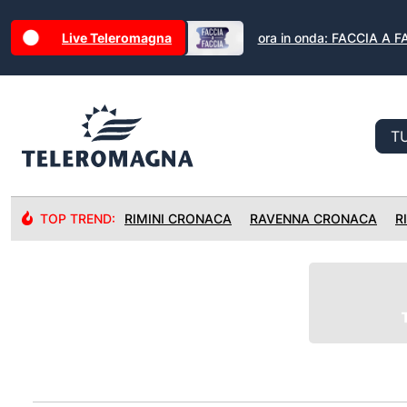
Live Teleromagna
ora in onda: FACCIA A 
TOP TREND:
RIMINI CRONACA
RAVENNA CRONACA
R