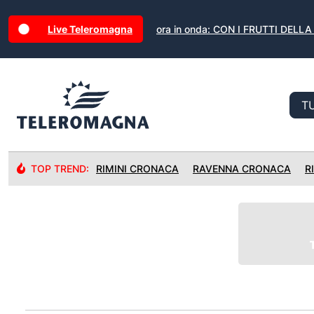
Live Teleromagna
ora in onda: CON I FRUTTI DELL
TOP TREND:
RIMINI CRONACA
RAVENNA CRONACA
R