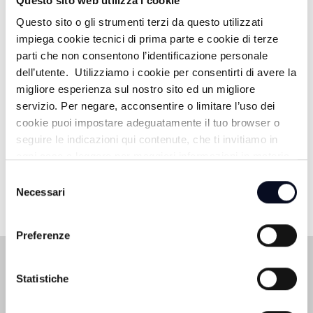
Questo sito web utilizza i cookie
SERA
Questo sito o gli strumenti terzi da questo utilizzati
impiega cookie tecnici di prima parte e cookie di terze
21:00
parti che non consentono l’identificazione personale
dell’utente. Utilizziamo i cookie per consentirti di avere la
PANORAMA BASKET
migliore esperienza sul nostro sito ed un migliore
servizio. Per negare, acconsentire o limitare l’uso dei
22:45
cookie puoi impostare adeguatamente il tuo browser o
seguire le indicazioni qui contenute, che ti invitiamo in
GIALLI DI SERA (CHIACCHIERE SUL
ogni caso a leggere per maggiori informazioni in materia
MODENA CALCIO)
di trattamento dei dati personali.
Selezione
Necessari
del
consenso
Preferenze
Statistiche