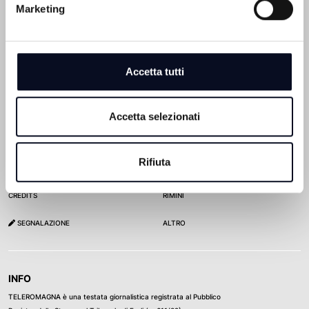
Marketing
TELEROMAGNA
CITTÀ
CHI SIAMO
BOLOGNA
Accetta tutti
REDAZIONE
CESENA
ADVERTISING
FERRARA
Accetta selezionati
CONTATTI
FORLÌ
Rifiuta
PRIVACY POLICY
RAVENNA
CREDITS
RIMINI
SEGNALAZIONE
ALTRO
INFO
TELEROMAGNA è una testata giornalistica registrata al Pubblico