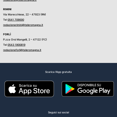
RIMINI
Via Marecchiese, 22 – 47923 (RN)
Tel
0541 709000
redazionerimini@teleromagna.it
FORLÌ
P.zza Orsi Mangelli, 2 – 47122 (FC)
Tel
0543 1900819
redazioneforli@teleromagna.it
Scarica l'App gratuita
Seguici sui social