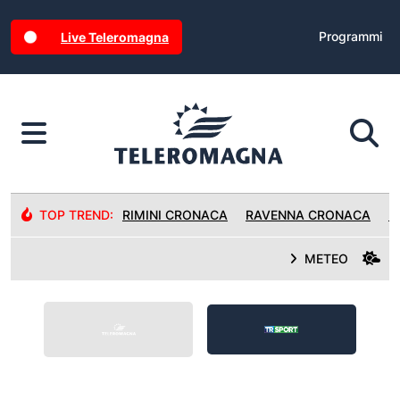
Programmi
Live Teleromagna
TOP TREND:
RIMINI CRONACA
RAVENNA CRONACA
R
METEO