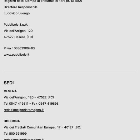
Registro della Stampa al Tribunale di Forli (n. 611/82)
Direttore Responsabile
Ludovico Luongo
Pubblisole S.p.A.
Via dell’Arrigoni 120
47522 Cesena (FC)
P.iva : 03362900403
www.pubblisole.it
SEDI
CESENA
Via dell’Arrigoni, 120 - 47522 (FC)
Tel
0547 419811
- Fax 0547 419898
redazione@teleromagna.it
BOLOGNA
Via dei Trattati Comunitari Europei, 17 – 40127 (BO)
Tel
800 591999
redazione@teleromagna.it