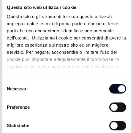
MUSICA LA NOSTRA VITA
Questo sito web utilizza i cookie
Questo sito o gli strumenti terzi da questo utilizzati
17:00
impiega cookie tecnici di prima parte e cookie di terze
parti che non consentono l’identificazione personale
FOCUS / FACCIA A FACCIA
dell’utente. Utilizziamo i cookie per consentirti di avere la
migliore esperienza sul nostro sito ed un migliore
18:30
servizio. Per negare, acconsentire o limitare l’uso dei
ROMAGNA MIA
cookie puoi impostare adeguatamente il tuo browser o
seguire le indicazioni qui contenute, che ti invitiamo in
19:00
ogni caso a leggere per maggiori informazioni in materia
di trattamento dei dati personali.
Selezione
TG7
Necessari
del
consenso
19:30
Preferenze
DUETTO IN CUCINA
Statistiche