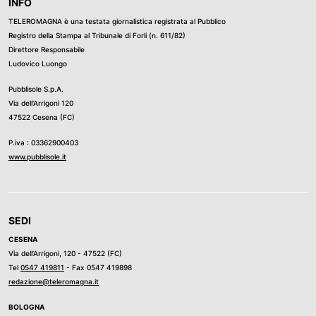
INFO
TELEROMAGNA è una testata giornalistica registrata al Pubblico
Registro della Stampa al Tribunale di Forli (n. 611/82)
Direttore Responsabile
Ludovico Luongo
Pubblisole S.p.A.
Via dell’Arrigoni 120
47522 Cesena (FC)
P.iva : 03362900403
www.pubblisole.it
SEDI
CESENA
Via dell’Arrigoni, 120 - 47522 (FC)
Tel
0547 419811
- Fax 0547 419898
redazione@teleromagna.it
BOLOGNA