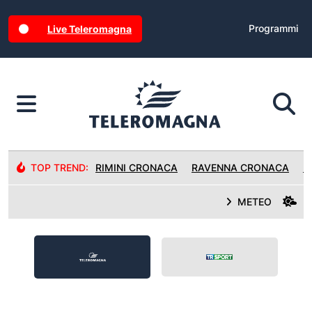
Programmi
Live Teleromagna
TOP TREND:
RIMINI CRONACA
RAVENNA CRONACA
R
METEO