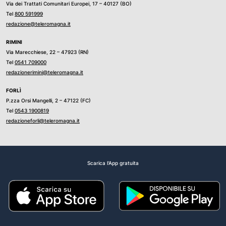
Via dei Trattati Comunitari Europei, 17 – 40127 (BO)
Tel
800 591999
redazione@teleromagna.it
RIMINI
Via Marecchiese, 22 – 47923 (RN)
Tel
0541 709000
redazionerimini@teleromagna.it
FORLÌ
P.zza Orsi Mangelli, 2 – 47122 (FC)
Tel
0543 1900819
redazioneforli@teleromagna.it
Scarica l'App gratuita