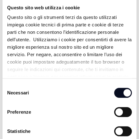
AGRILINEA
Questo sito web utilizza i cookie
Questo sito o gli strumenti terzi da questo utilizzati
17:00
impiega cookie tecnici di prima parte e cookie di terze
parti che non consentono l’identificazione personale
TG GIORNO
dell’utente. Utilizziamo i cookie per consentirti di avere la
migliore esperienza sul nostro sito ed un migliore
17:30
servizio. Per negare, acconsentire o limitare l’uso dei
#FOCUS / FACCIA A FACCIA
cookie puoi impostare adeguatamente il tuo browser o
seguire le indicazioni qui contenute, che ti invitiamo in
19:00
ogni caso a leggere per maggiori informazioni in materia
di trattamento dei dati personali.
Selezione
TG SERA
Necessari
del
consenso
Preferenze
SERA
20:00
Statistiche