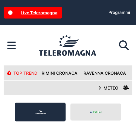
Programmi
Live Teleromagna
TOP TREND:
RIMINI CRONACA
RAVENNA CRONACA
R
METEO