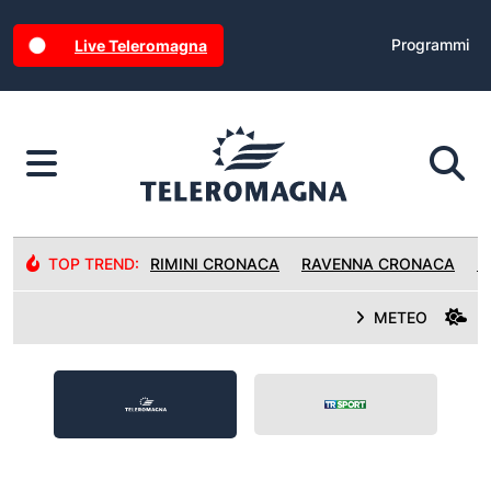
Programmi
Live Teleromagna
TOP TREND:
RIMINI CRONACA
RAVENNA CRONACA
R
METEO