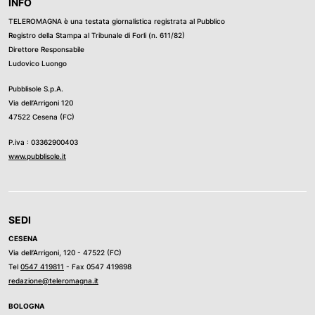
INFO
TELEROMAGNA è una testata giornalistica registrata al Pubblico
Registro della Stampa al Tribunale di Forli (n. 611/82)
Direttore Responsabile
Ludovico Luongo
Pubblisole S.p.A.
Via dell’Arrigoni 120
47522 Cesena (FC)
P.iva : 03362900403
www.pubblisole.it
SEDI
CESENA
Via dell’Arrigoni, 120 - 47522 (FC)
Tel
0547 419811
- Fax 0547 419898
redazione@teleromagna.it
BOLOGNA