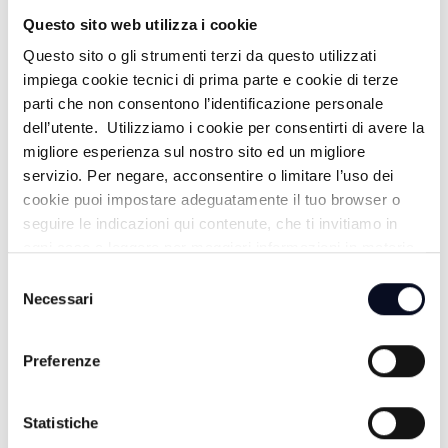
LA GUERRA A CUBA
Questo sito web utilizza i cookie
Questo sito o gli strumenti terzi da questo utilizzati
17:00
impiega cookie tecnici di prima parte e cookie di terze
parti che non consentono l’identificazione personale
TG GIORNO
dell’utente. Utilizziamo i cookie per consentirti di avere la
migliore esperienza sul nostro sito ed un migliore
18:00
servizio. Per negare, acconsentire o limitare l’uso dei
DENTRO LA NOTIZIA
cookie puoi impostare adeguatamente il tuo browser o
seguire le indicazioni qui contenute, che ti invitiamo in
19:00
ogni caso a leggere per maggiori informazioni in materia
di trattamento dei dati personali.
Selezione
TG SERA
Necessari
del
consenso
Preferenze
SERA
20:00
Statistiche