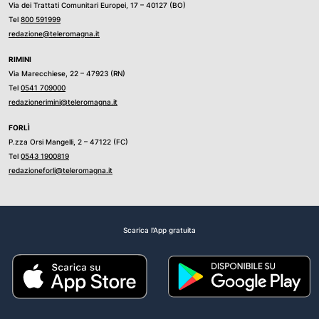
Via dei Trattati Comunitari Europei, 17 – 40127 (BO)
Tel
800 591999
redazione@teleromagna.it
RIMINI
Via Marecchiese, 22 – 47923 (RN)
Tel
0541 709000
redazionerimini@teleromagna.it
FORLÌ
P.zza Orsi Mangelli, 2 – 47122 (FC)
Tel
0543 1900819
redazioneforli@teleromagna.it
Scarica l'App gratuita