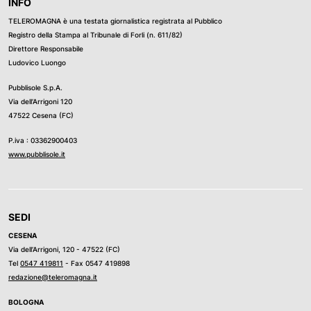
INFO
TELEROMAGNA è una testata giornalistica registrata al Pubblico
Registro della Stampa al Tribunale di Forli (n. 611/82)
Direttore Responsabile
Ludovico Luongo
Pubblisole S.p.A.
Via dell’Arrigoni 120
47522 Cesena (FC)
P.iva : 03362900403
www.pubblisole.it
SEDI
CESENA
Via dell’Arrigoni, 120 - 47522 (FC)
Tel
0547 419811
- Fax 0547 419898
redazione@teleromagna.it
BOLOGNA