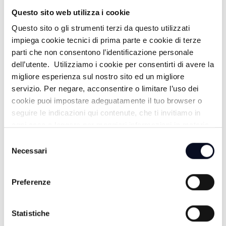
GLI EROI DEL PACIFICO
Questo sito web utilizza i cookie
Questo sito o gli strumenti terzi da questo utilizzati
17:00
impiega cookie tecnici di prima parte e cookie di terze
parti che non consentono l’identificazione personale
TG GIORNO
dell’utente. Utilizziamo i cookie per consentirti di avere la
migliore esperienza sul nostro sito ed un migliore
18:00
servizio. Per negare, acconsentire o limitare l’uso dei
DENTRO LA NOTIZIA
cookie puoi impostare adeguatamente il tuo browser o
seguire le indicazioni qui contenute, che ti invitiamo in
19:00
ogni caso a leggere per maggiori informazioni in materia
di trattamento dei dati personali.
Selezione
TG SERA
Necessari
del
consenso
Preferenze
SERA
20:00
Statistiche