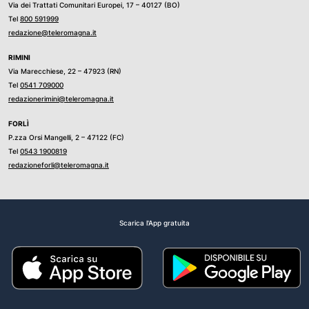
Via dei Trattati Comunitari Europei, 17 – 40127 (BO)
Tel
800 591999
redazione@teleromagna.it
RIMINI
Via Marecchiese, 22 – 47923 (RN)
Tel
0541 709000
redazionerimini@teleromagna.it
FORLÌ
P.zza Orsi Mangelli, 2 – 47122 (FC)
Tel
0543 1900819
redazioneforli@teleromagna.it
Scarica l'App gratuita