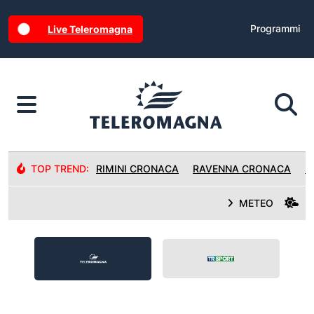
Programmi
Live Teleromagna
TOP TREND:
RIMINI CRONACA
RAVENNA CRONACA
R
METEO