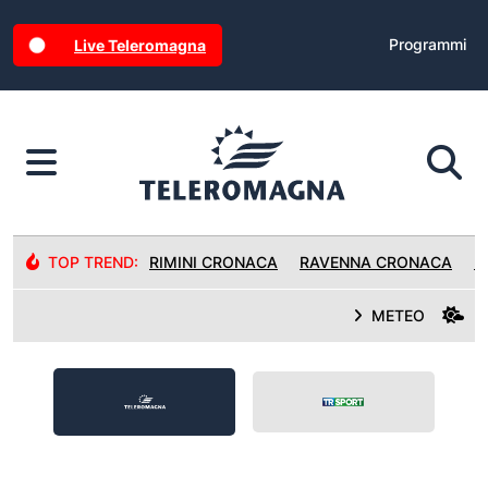
Programmi
Live Teleromagna
TOP TREND:
RIMINI CRONACA
RAVENNA CRONACA
R
METEO