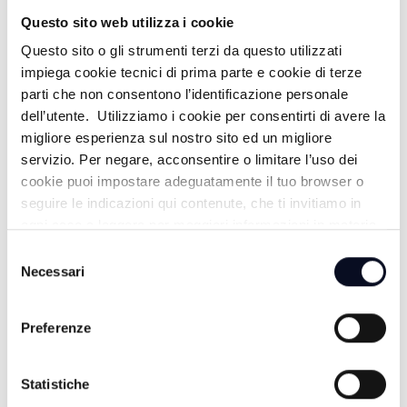
CIO' CHE LE NUVOLE NON DICONO
Questo sito web utilizza i cookie
Questo sito o gli strumenti terzi da questo utilizzati
17:00
impiega cookie tecnici di prima parte e cookie di terze
parti che non consentono l’identificazione personale
TG GIORNO
dell’utente. Utilizziamo i cookie per consentirti di avere la
migliore esperienza sul nostro sito ed un migliore
17:30
servizio. Per negare, acconsentire o limitare l’uso dei
#FOCUS / FACCIA A FACCIA
cookie puoi impostare adeguatamente il tuo browser o
seguire le indicazioni qui contenute, che ti invitiamo in
19:00
ogni caso a leggere per maggiori informazioni in materia
di trattamento dei dati personali.
Selezione
TG SERA
Necessari
del
consenso
Preferenze
SERA
20:00
Statistiche