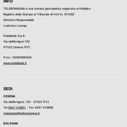
INFO
TELEROMAGNA è una testata giornalistica registrata al Pubblico
Registro della Stampa al Tribunale di Forli (n. 611/82)
Direttore Responsabile
Ludovico Luongo
Pubblisole S.p.A.
Via dell’Arrigoni 120
47522 Cesena (FC)
P.iva : 03362900403
www.pubblisole.it
SEDI
CESENA
Via dell’Arrigoni, 120 - 47522 (FC)
Tel
0547 419811
- Fax 0547 419898
redazione@teleromagna.it
BOLOGNA