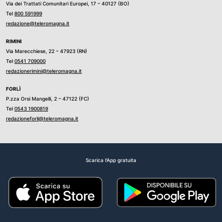
Via dei Trattati Comunitari Europei, 17 – 40127 (BO)
Tel
800 591999
redazione@teleromagna.it
RIMINI
Via Marecchiese, 22 – 47923 (RN)
Tel
0541 709000
redazionerimini@teleromagna.it
FORLÌ
P.zza Orsi Mangelli, 2 – 47122 (FC)
Tel
0543 1900819
redazioneforli@teleromagna.it
Scarica l'App gratuita