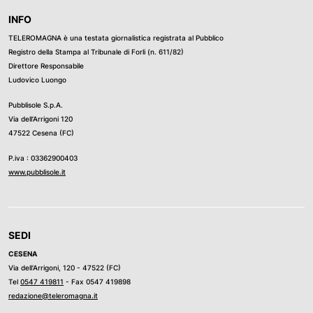
INFO
TELEROMAGNA è una testata giornalistica registrata al Pubblico
Registro della Stampa al Tribunale di Forli (n. 611/82)
Direttore Responsabile
Ludovico Luongo
Pubblisole S.p.A.
Via dell’Arrigoni 120
47522 Cesena (FC)
P.iva : 03362900403
www.pubblisole.it
SEDI
CESENA
Via dell’Arrigoni, 120 - 47522 (FC)
Tel
0547 419811
- Fax 0547 419898
redazione@teleromagna.it