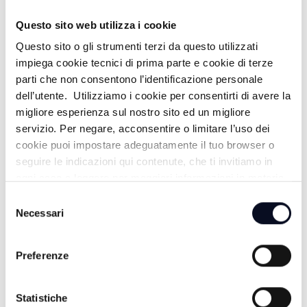
TG GIORNO / SPORT
Questo sito web utilizza i cookie
15:00
Questo sito o gli strumenti terzi da questo utilizzati
impiega cookie tecnici di prima parte e cookie di terze
BALAMONDO
parti che non consentono l’identificazione personale
dell’utente. Utilizziamo i cookie per consentirti di avere la
17:00
migliore esperienza sul nostro sito ed un migliore
servizio. Per negare, acconsentire o limitare l’uso dei
FOCUS
cookie puoi impostare adeguatamente il tuo browser o
seguire le indicazioni qui contenute, che ti invitiamo in
18:30
ogni caso a leggere per maggiori informazioni in materia
ROMAGNA MIA
di trattamento dei dati personali.
Selezione
Necessari
del
19:30
consenso
FISCHIO FINALE
Preferenze
Statistiche