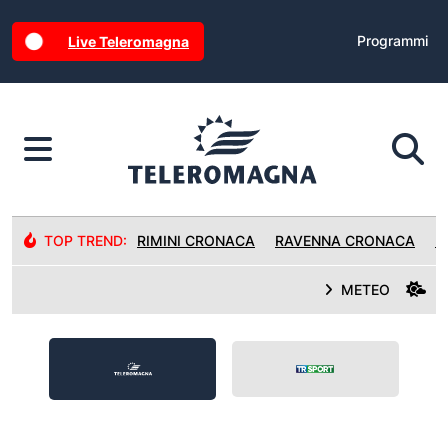
Programmi
Live Teleromagna
TOP TREND:
RIMINI CRONACA
RAVENNA CRONACA
R
METEO