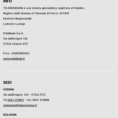
INFO
TELEROMAGNA è una testata giornalistica registrata al Pubblico
Registro della Stampa al Tribunale di Forli (n. 611/82)
Direttore Responsabile
Ludovico Luongo
Pubblisole S.p.A.
Via dell’Arrigoni 120
47522 Cesena (FC)
P.iva : 03362900403
www.pubblisole.it
SEDI
CESENA
Via dell’Arrigoni, 120 - 47522 (FC)
Tel
0547 419811
- Fax 0547 419898
redazione@teleromagna.it
BOLOGNA