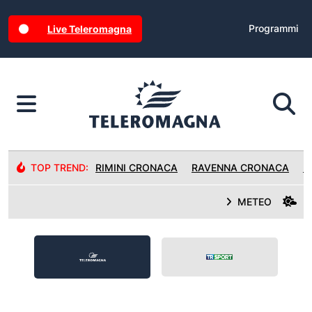
Programmi
Live Teleromagna
TOP TREND:
RIMINI CRONACA
RAVENNA CRONACA
R
METEO