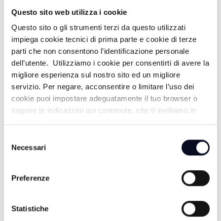
AGRILINEA
Questo sito web utilizza i cookie
Questo sito o gli strumenti terzi da questo utilizzati
17:00
impiega cookie tecnici di prima parte e cookie di terze
parti che non consentono l’identificazione personale
TG GIORNO
dell’utente. Utilizziamo i cookie per consentirti di avere la
migliore esperienza sul nostro sito ed un migliore
18:15
servizio. Per negare, acconsentire o limitare l’uso dei
IL VANGELO DELLA GIOIA
cookie puoi impostare adeguatamente il tuo browser o
seguire le indicazioni qui contenute, che ti invitiamo in
19:00
ogni caso a leggere per maggiori informazioni in materia
di trattamento dei dati personali.
Selezione
TG SERA
Necessari
del
consenso
19:30
Preferenze
PERIFERIE DEL MONDO
Statistiche