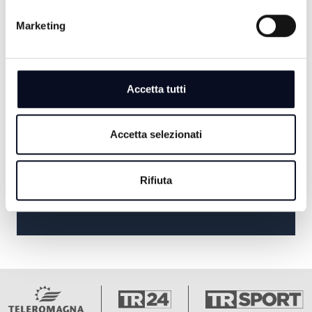
SERA
Marketing
20:30
TG SERA
Accetta tutti
21:00
TALK24 MAGAZINE
Accetta selezionati
22:30
Rifiuta
PIZZA CHALLENGE