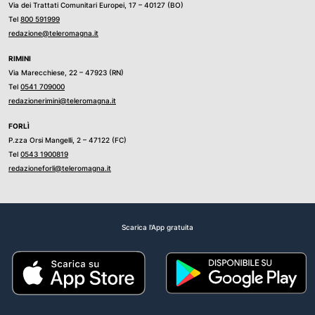
Via dei Trattati Comunitari Europei, 17 – 40127 (BO)
Tel
800 591999
redazione@teleromagna.it
RIMINI
Via Marecchiese, 22 – 47923 (RN)
Tel
0541 709000
redazionerimini@teleromagna.it
FORLÌ
P.zza Orsi Mangelli, 2 – 47122 (FC)
Tel
0543 1900819
redazioneforli@teleromagna.it
Scarica l'App gratuita