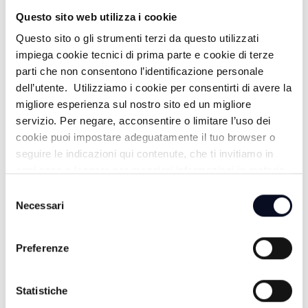
MALAMURI
Questo sito web utilizza i cookie
Questo sito o gli strumenti terzi da questo utilizzati
17:00
impiega cookie tecnici di prima parte e cookie di terze
parti che non consentono l’identificazione personale
TG GIORNO
dell’utente. Utilizziamo i cookie per consentirti di avere la
migliore esperienza sul nostro sito ed un migliore
17:30
servizio. Per negare, acconsentire o limitare l’uso dei
FOCUS / FACCIA A FACCIA
cookie puoi impostare adeguatamente il tuo browser o
seguire le indicazioni qui contenute, che ti invitiamo in
19:00
ogni caso a leggere per maggiori informazioni in materia
di trattamento dei dati personali.
Selezione
TG SERA
Necessari
del
consenso
Preferenze
SERA
20:00
Statistiche