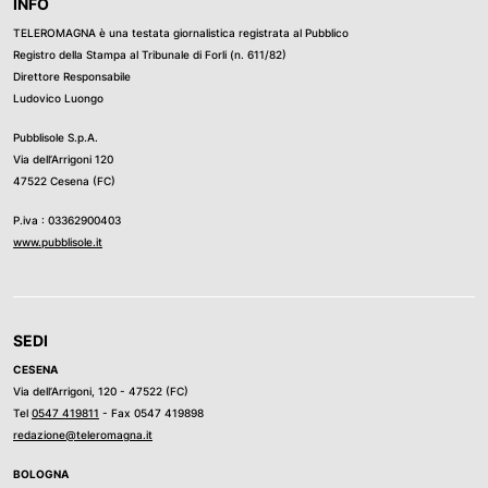
INFO
TELEROMAGNA è una testata giornalistica registrata al Pubblico
Registro della Stampa al Tribunale di Forli (n. 611/82)
Direttore Responsabile
Ludovico Luongo
Pubblisole S.p.A.
Via dell’Arrigoni 120
47522 Cesena (FC)
P.iva : 03362900403
www.pubblisole.it
SEDI
CESENA
Via dell’Arrigoni, 120 - 47522 (FC)
Tel
0547 419811
- Fax 0547 419898
redazione@teleromagna.it
BOLOGNA