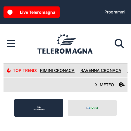
Programmi
Live Teleromagna
TOP TREND:
RIMINI CRONACA
RAVENNA CRONACA
R
METEO