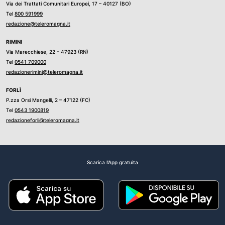
Via dei Trattati Comunitari Europei, 17 – 40127 (BO)
Tel
800 591999
redazione@teleromagna.it
RIMINI
Via Marecchiese, 22 – 47923 (RN)
Tel
0541 709000
redazionerimini@teleromagna.it
FORLÌ
P.zza Orsi Mangelli, 2 – 47122 (FC)
Tel
0543 1900819
redazioneforli@teleromagna.it
Scarica l'App gratuita