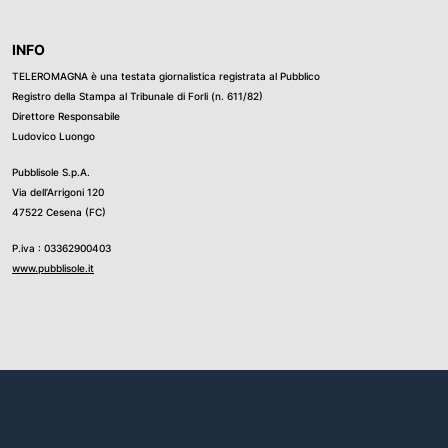
INFO
TELEROMAGNA è una testata giornalistica registrata al Pubblico
Registro della Stampa al Tribunale di Forli (n. 611/82)
Direttore Responsabile
Ludovico Luongo
Pubblisole S.p.A.
Via dell’Arrigoni 120
47522 Cesena (FC)
P.iva : 03362900403
www.pubblisole.it