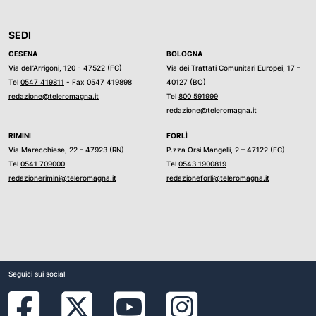
SEDI
CESENA
BOLOGNA
Via dell’Arrigoni, 120 - 47522 (FC)
Via dei Trattati Comunitari Europei, 17 –
Tel
0547 419811
- Fax 0547 419898
40127 (BO)
redazione@teleromagna.it
Tel
800 591999
redazione@teleromagna.it
RIMINI
FORLÌ
Via Marecchiese, 22 – 47923 (RN)
P.zza Orsi Mangelli, 2 – 47122 (FC)
Tel
0541 709000
Tel
0543 1900819
redazionerimini@teleromagna.it
redazioneforli@teleromagna.it
Seguici sui social