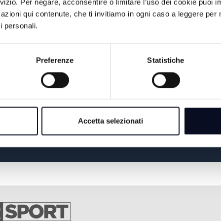
rvizio. Per negare, acconsentire o limitare l’uso dei cookie puoi
17:00
TG GIORNO
azioni qui contenute, che ti invitiamo in ogni caso a leggere per 
i personali.
IL VANGELO DELLA
18:15
GIOIA
Preferenze
Statistiche
19:00
TG SERA
19:30
PERIFERIE DEL MONDO
19:30
DENTRO LA NOTIZIA
Accetta selezionati