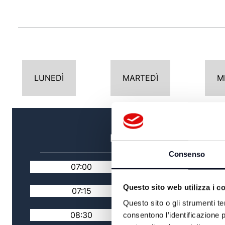
LUNEDÌ
MARTEDÌ
M
MATTINA
Consenso
07:00
TG MATTINA
Questo sito web utilizza i c
07:15
RASSEGNA STAMPA
Questo sito o gli strumenti te
08:30
PERIFERIE DEL MOND
consentono l’identificazione p