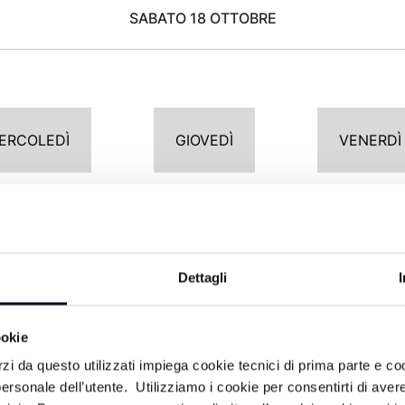
SABATO 18 OTTOBRE
ERCOLEDÌ
GIOVEDÌ
VENERDÌ
POMERIGGIO
Dettagli
13:00
DUETTO IN CUCINA
ookie
14:00
TG GIORNO / SPORT
rzi da questo utilizzati impiega cookie tecnici di prima parte e co
O
15:00
AGRILINEA
ersonale dell’utente. Utilizziamo i cookie per consentirti di aver