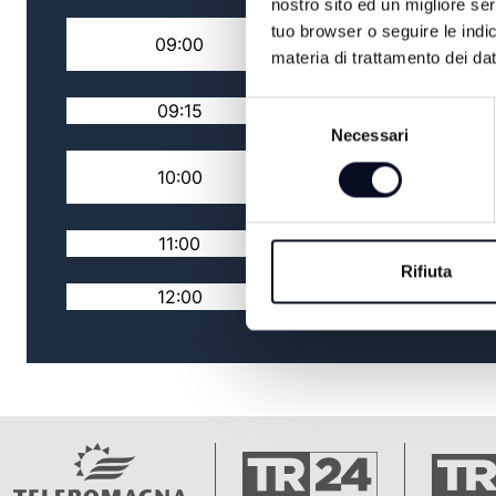
nostro sito ed un migliore se
RASSEGNA STAMPA
tuo browser o seguire le indic
09:00
NAZIONALE
materia di trattamento dei dat
09:15
TG MATTINA
Selezione
Necessari
del
RASSEGNA STAMPA
consenso
10:00
LOCALE
11:00
TUTTO BENE TV
Rifiuta
12:00
TG FLASH