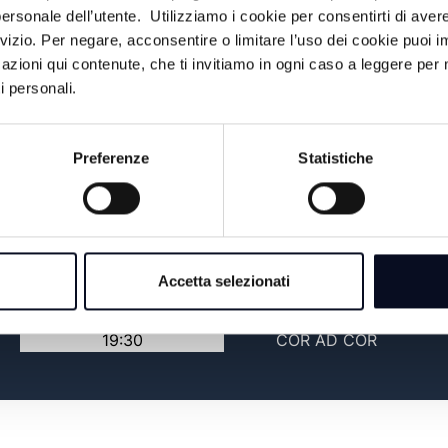
ersonale dell’utente. Utilizziamo i cookie per consentirti di aver
14:15
TG SPORT
rvizio. Per negare, acconsentire o limitare l’uso dei cookie puoi
azioni qui contenute, che ti invitiamo in ogni caso a leggere per 
15:00
AGRILINEA
i personali.
17:00
TG GIORNO
Preferenze
Statistiche
IL VANGELO DELLA
18:15
GIOIA
18:30
ROMAGNA MIA
Accetta selezionati
19:00
TG SERA
19:30
COR AD COR