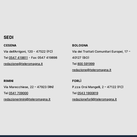
SEDI
CESENA
BOLOGNA
Via dell’Arrigoni, 120 - 47522 (FC)
Via dei Trattati Comunitari Europei, 17 –
Tel
0547 419811
- Fax 0547 419898
40127 (BO)
redazione@teleromagna.it
Tel
800 591999
redazione@teleromagna.it
RIMINI
FORLÌ
Via Marecchiese, 22 – 47923 (RN)
P.zza Orsi Mangelli, 2 – 47122 (FC)
Tel
0541 709000
Tel
0543 1900819
redazionerimini@teleromagna.it
redazioneforli@teleromagna.it