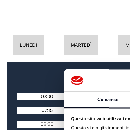
LUNEDÌ
MARTEDÌ
M
MATTINA
07:00
TG MATTINA
Consenso
07:15
RASSEGNA STAMPA
Questo sito web utilizza i c
08:30
PERIFERIE DEL MOND
Questo sito o gli strumenti te