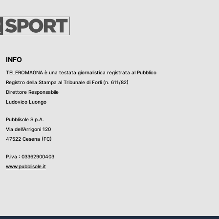
INFO
TELEROMAGNA è una testata giornalistica registrata al Pubblico
Registro della Stampa al Tribunale di Forli (n. 611/82)
Direttore Responsabile
Ludovico Luongo
Pubblisole S.p.A.
Via dell’Arrigoni 120
47522 Cesena (FC)
P.iva : 03362900403
www.pubblisole.it