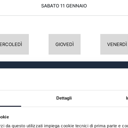
SABATO 11 GENNAIO
ERCOLEDÌ
GIOVEDÌ
VENERDÌ
POMERIGGIO
13:00
COOK ACADEMY TV
Dettagli
13:30
ROMAGNA MIA
ookie
O
14:00
TG GIORNO
rzi da questo utilizzati impiega cookie tecnici di prima parte e co