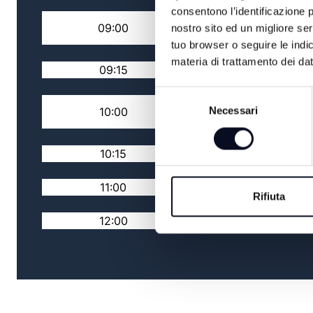
consentono l’identificazione p
RASSEGNA STAMPA
09:00
nostro sito ed un migliore se
NAZIONALE
tuo browser o seguire le indic
materia di trattamento dei dat
09:15
TG MATTINA
Selezione
RASSEGNA STAMPA
Necessari
10:00
del
LOCALE
consenso
10:15
TG MATTINA
11:00
TUTTO BENE TV
Rifiuta
12:00
TG FLASH