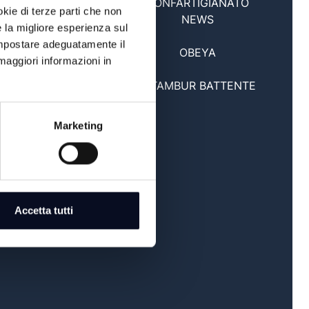
CONFARTIGIANATO
22:30
okie di terze parti che non
NEWS
e la migliore esperienza sul
 impostare adeguatamente il
23:00
OBEYA
maggiori informazioni in
23:30
A TAMBUR BATTENTE
Marketing
Accetta tutti