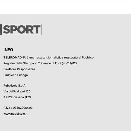
INFO
TELEROMAGNA è una testata giornalistica registrata al Pubblico
Registro della Stampa al Tribunale di Forli (n. 611/82)
Direttore Responsabile
Ludovico Luongo
Pubblisole S.p.A.
Via dell’Arrigoni 120
47522 Cesena (FC)
P.iva : 03362900403
www.pubblisole.it