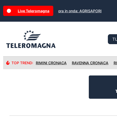
Live Teleromagna
ora in onda: AGRISAPORI
TOP TREND:
RIMINI CRONACA
RAVENNA CRONACA
R