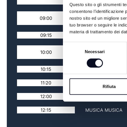
FACCIA
Questo sito o gli strumenti te
consentono l’identificazione p
RASSEGNA STAMPA
09:00
nostro sito ed un migliore se
NAZIONALE
tuo browser o seguire le indic
materia di trattamento dei dat
09:15
TG MATTINA
Selezione
RASSEGNA STAMPA
Necessari
10:00
del
LOCALE
consenso
10:15
TG MATTINA
11:20
MUSICA MUSICA
Rifiuta
12:00
TG FLASH
12:15
MUSICA MUSICA