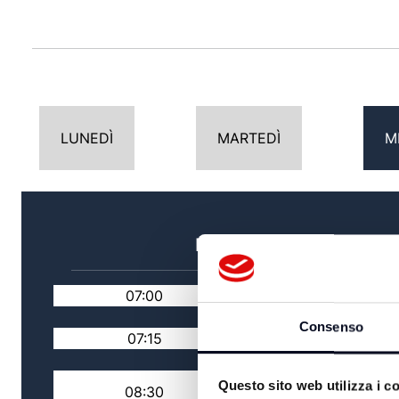
LUNEDÌ
MARTEDÌ
M
MATTINA
07:00
TG MATTINA
Consenso
07:15
RASSEGNA STAMPA
#FOCUS / FACCIA A
Questo sito web utilizza i c
08:30