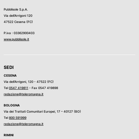
Pubblisole S.p.A.
Via dell’Arrigoni 120
47522 Cesena (FC)
P.iva : 03362900403
www.pubblisole.it
SEDI
CESENA
Via dell’Arrigoni, 120 - 47522 (FC)
Tel
0547 419811
- Fax 0547 419898
redazione@teleromagna.it
BOLOGNA
Via dei Trattati Comunitari Europei, 17 – 40127 (BO)
Tel
800 591999
redazione@teleromagna.it
RIMINI