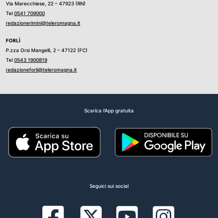
Via Marecchiese, 22 – 47923 (RN)
Tel
0541 709000
redazionerimini@teleromagna.it
FORLÌ
P.zza Orsi Mangelli, 2 – 47122 (FC)
Tel
0543 1900819
redazioneforli@teleromagna.it
Scarica l'App gratuita
Seguici sui social