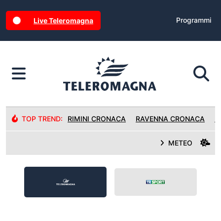
Programmi
Live Teleromagna
TOP TREND:
RIMINI CRONACA
RAVENNA CRONACA
R
METEO