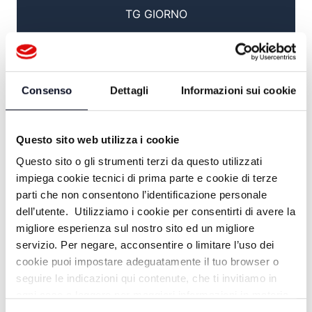
TG GIORNO
14:15
TG SPORT
Consenso
Dettagli
Informazioni sui cookie
17:00
TG GIORNO
Questo sito web utilizza i cookie
Questo sito o gli strumenti terzi da questo utilizzati
17:30
impiega cookie tecnici di prima parte e cookie di terze
parti che non consentono l’identificazione personale
#FOCUS / FACCIA A FACCIA
dell’utente. Utilizziamo i cookie per consentirti di avere la
migliore esperienza sul nostro sito ed un migliore
18:00
servizio. Per negare, acconsentire o limitare l’uso dei
COOK ACADEMY TV
cookie puoi impostare adeguatamente il tuo browser o
seguire le indicazioni qui contenute, che ti invitiamo in
18:45
ogni caso a leggere per maggiori informazioni in materia
di trattamento dei dati personali.