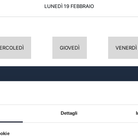
LUNEDÌ 19 FEBBRAIO
ERCOLEDÌ
GIOVEDÌ
VENERDÌ
POMERIGGIO
14:00
TG GIORNO
Dettagli
14:15
TG SPORT
17:00
TG GIORNO
ookie