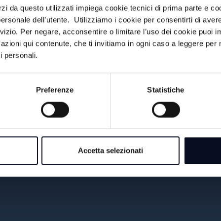
rzi da questo utilizzati impiega cookie tecnici di prima parte e co
#FOCUS / FACCIA A
17:30
ersonale dell’utente. Utilizziamo i cookie per consentirti di aver
FACCIA
rvizio. Per negare, acconsentire o limitare l’uso dei cookie puoi
azioni qui contenute, che ti invitiamo in ogni caso a leggere per 
MUSICA... LA NOSTRA
18:45
i personali.
VITA
19:00
TG SERA
Preferenze
Statistiche
19:30
RIMINI CALCIO SHOW
Accetta selezionati