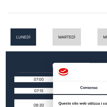
LUNEDÌ
MARTEDÌ
M
MATTINA
07:00
TG MATTINA
Consenso
07:15
RASSEGNA STAMPA
#FOCUS / FACCIA A
Questo sito web utilizza i c
08:30