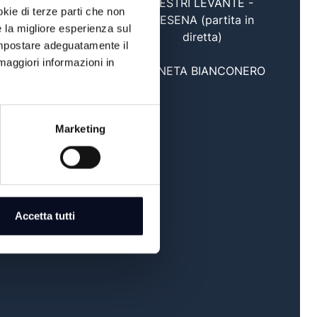
SESTRI LEVANTE -
okie di terze parti che non
20:45
CESENA (partita in
e la migliore esperienza sul
diretta)
 impostare adeguatamente il
maggiori informazioni in
22:30
PIANETA BIANCONERO
Marketing
Accetta tutti