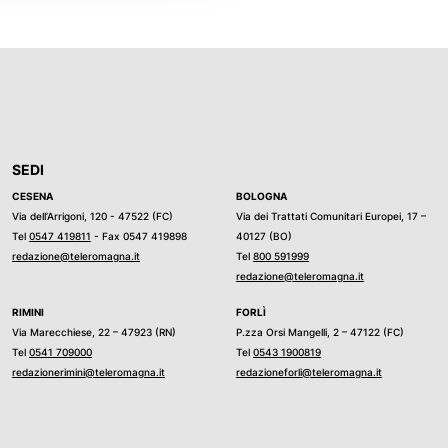
SEDI
CESENA
BOLOGNA
Via dell’Arrigoni, 120 - 47522 (FC)
Via dei Trattati Comunitari Europei, 17 –
Tel
0547 419811
- Fax 0547 419898
40127 (BO)
redazione@teleromagna.it
Tel
800 591999
redazione@teleromagna.it
RIMINI
FORLÌ
Via Marecchiese, 22 – 47923 (RN)
P.zza Orsi Mangelli, 2 – 47122 (FC)
Tel
0541 709000
Tel
0543 1900819
redazionerimini@teleromagna.it
redazioneforli@teleromagna.it