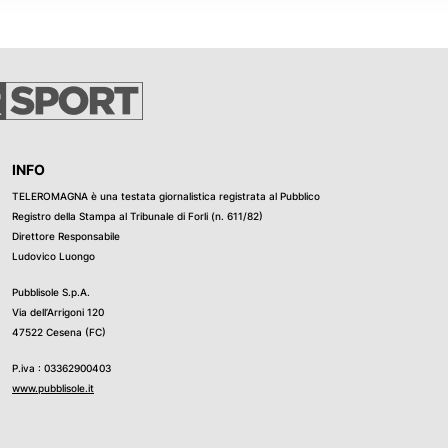
INFO
TELEROMAGNA è una testata giornalistica registrata al Pubblico
Registro della Stampa al Tribunale di Forli (n. 611/82)
Direttore Responsabile
Ludovico Luongo
Pubblisole S.p.A.
Via dell’Arrigoni 120
47522 Cesena (FC)
P.iva : 03362900403
www.pubblisole.it