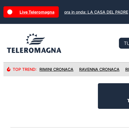
Live Teleromagna
ora in onda: LA CASA DEL PADRE
TOP TREND:
RIMINI CRONACA
RAVENNA CRONACA
R