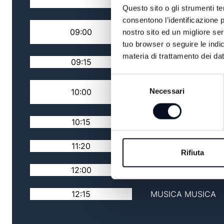
FACCIA
Questo sito o gli strumenti te
consentono l’identificazione p
RASSEGNA STAMPA
09:00
nostro sito ed un migliore se
NAZIONALE
tuo browser o seguire le indic
materia di trattamento dei dat
09:15
TG MATTINA
Selezione
RASSEGNA STAMPA
Necessari
10:00
del
LOCALE
consenso
10:15
TG MATTINA
11:20
MUSICA MUSICA
Rifiuta
12:00
TG FLASH
12:15
MUSICA MUSICA