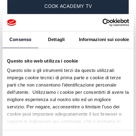
COOK ACADEMY TV
13:30
#FOCUS / FACCIA A FACCIA
Consenso
Dettagli
Informazioni sui cookie
14:00
TG GIORNO
Questo sito web utilizza i cookie
Questo sito o gli strumenti terzi da questo utilizzati
14:15
impiega cookie tecnici di prima parte e cookie di terze
parti che non consentono l’identificazione personale
TG SPORT
dell’utente. Utilizziamo i cookie per consentirti di avere la
migliore esperienza sul nostro sito ed un migliore
15:00
servizio. Per negare, acconsentire o limitare l’uso dei
AGRILINEA
cookie puoi impostare adeguatamente il tuo browser o
seguire le indicazioni qui contenute, che ti invitiamo in
17:00
ogni caso a leggere per maggiori informazioni in materia
di trattamento dei dati personali.