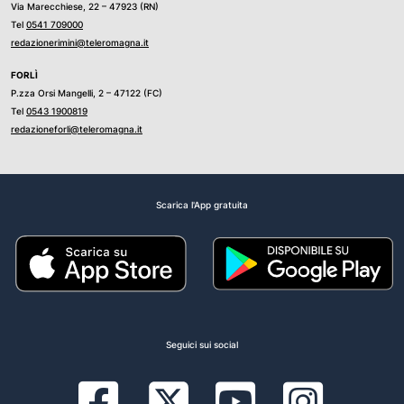
Via Marecchiese, 22 – 47923 (RN)
Tel
0541 709000
redazionerimini@teleromagna.it
FORLÌ
P.zza Orsi Mangelli, 2 – 47122 (FC)
Tel
0543 1900819
redazioneforli@teleromagna.it
Scarica l'App gratuita
Seguici sui social