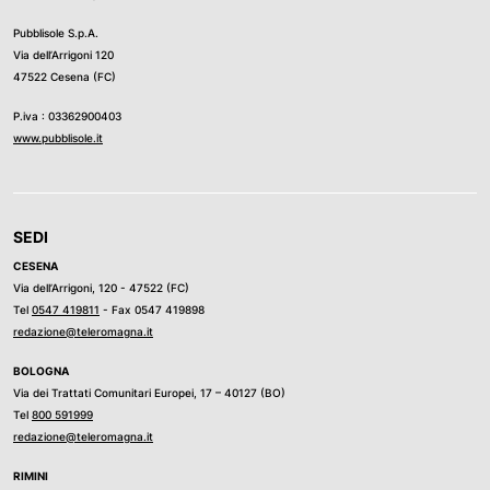
Pubblisole S.p.A.
Via dell’Arrigoni 120
47522 Cesena (FC)
P.iva : 03362900403
www.pubblisole.it
SEDI
CESENA
Via dell’Arrigoni, 120 - 47522 (FC)
Tel
0547 419811
- Fax 0547 419898
redazione@teleromagna.it
BOLOGNA
Via dei Trattati Comunitari Europei, 17 – 40127 (BO)
Tel
800 591999
redazione@teleromagna.it
RIMINI