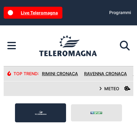
Programmi
Live Teleromagna
TOP TREND:
RIMINI CRONACA
RAVENNA CRONACA
R
METEO