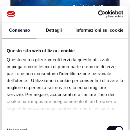
LUOGHI E MISTERI
Consenso
Dettagli
Informazioni sui cookie
Questo sito web utilizza i cookie
Questo sito o gli strumenti terzi da questo utilizzati
impiega cookie tecnici di prima parte e cookie di terze
parti che non consentono l’identificazione personale
dell’utente. Utilizziamo i cookie per consentirti di avere la
migliore esperienza sul nostro sito ed un migliore
servizio. Per negare, acconsentire o limitare l’uso dei
TALK 24
cookie puoi impostare adeguatamente il tuo browser o
seguire le indicazioni qui contenute, che ti invitiamo in
TUTTI I PROGRAMMI
ogni caso a leggere per maggiori informazioni in materia
VAI AL PALINSESTO
di trattamento dei dati personali.
Selezione