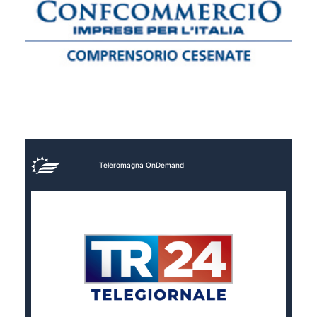
Teleromagna OnDemand