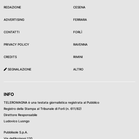
REDAZIONE
CESENA
ADVERTISING
FERRARA
CONTATTI
FORLÌ
PRIVACY POLICY
RAVENNA
CREDITS
RIMINI
SEGNALAZIONE
ALTRO
INFO
TELEROMAGNA è una testata giornalistica registrata al Pubblico
Registro della Stampa al Tribunale di Forli (n. 611/82)
Direttore Responsabile
Ludovico Luongo
Pubblisole S.p.A.
Via dell’Arrigoni 120