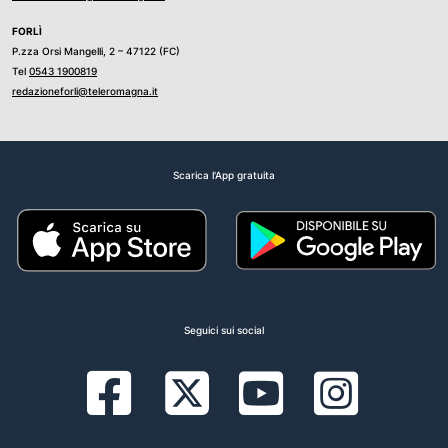
FORLÌ
P.zza Orsi Mangelli, 2 – 47122 (FC)
Tel
0543 1900819
redazioneforli@teleromagna.it
Scarica l'App gratuita
Seguici sui social