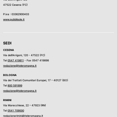
47522 Cesena (FC)
P.iva : 03362900403
www.pubblisole.it
SEDI
CESENA
Via dell’Arrigoni, 120 - 47522 (FC)
Tel
0547 419811
- Fax 0547 419898
redazione@teleromagna.it
BOLOGNA
Via dei Trattati Comunitari Europei, 17 – 40127 (BO)
Tel
800 591999
redazione@teleromagna.it
RIMINI
Via Marecchiese, 22 – 47923 (RN)
Tel
0541 709000
redazionerimini@teleromagna.it