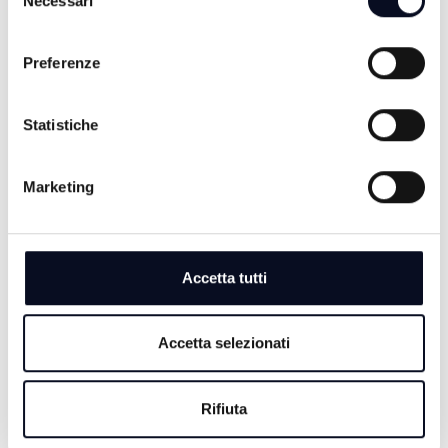
Necessari
del
consenso
ALTRE NOTIZIE
TUTTE LE NOTIZIE
Preferenze
Statistiche
Marketing
Accetta tutti
Accetta selezionati
7 AGOSTO 2026
RIMINI: Ex Delfinario in stallo da 6 anni, gestori
chiedono proroga concessione | VIDEO
Rifiuta
7 AGOSTO 2026