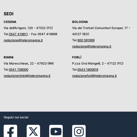
SEDI
CESENA
BOLOGNA
Via dell’Arrigoni, 120 - 47522 (FC)
Via dei Trattati Comunitari Europei, 17 –
Tel
0547 419811
- Fax 0547 419898
40127 (BO)
redazione@teleromagna.it
Tel
800 591999
redazione@teleromagna.it
RIMINI
FORLÌ
Via Marecchiese, 22 – 47923 (RN)
P.zza Orsi Mangelli, 2 – 47122 (FC)
Tel
0541 709000
Tel
0543 1900819
redazionerimini@teleromagna.it
redazioneforli@teleromagna.it
Seguici sui social