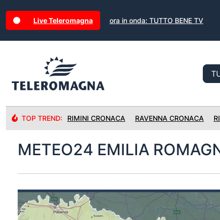
Live Teleromagna
ora in onda: TUTTO BENE TV
TOP TREND:
RIMINI CRONACA
RAVENNA CRONACA
R
METEO24 EMILIA ROMAG