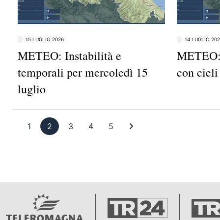
15 LUGLIO 2026
14 LUGLIO 20
METEO: Instabilità e
METEO: 
temporali per mercoledì 15
con cieli
luglio
Pagina 1
Pagina 2
Pagina 3
Pagina 4
Pagina 5
Ultima pagina
1
2
3
4
5