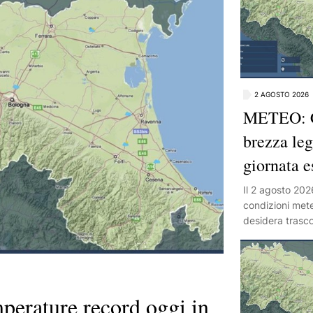
2 AGOSTO 2026
METEO: C
brezza leg
giornata e
Il 2 agosto 202
condizioni mete
desidera trasco
Un cielo compl
cittadini e visi
pieno sole. Qu
attività all'ar
erature record oggi in
parchi o escursi
crea l'ambiente