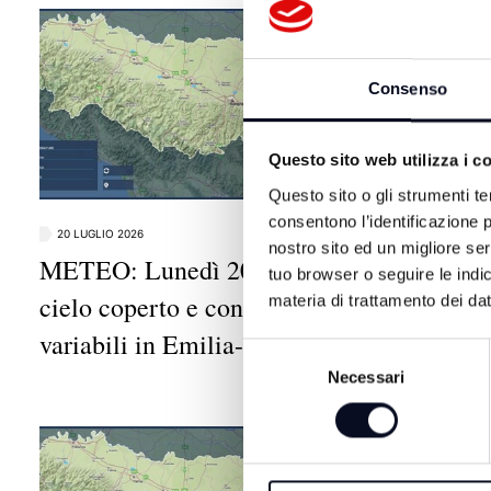
Consenso
Questo sito web utilizza i c
Questo sito o gli strumenti te
consentono l’identificazione p
20 LUGLIO 2026
19 LUGLIO 20
nostro sito ed un migliore se
METEO: Lunedì 20 luglio,
METEO: 
tuo browser o seguire le indic
cielo coperto e condizioni
climatic
materia di trattamento dei dat
variabili in Emilia-Romagna
copertur
Selezione
diffuse
Necessari
del
consenso