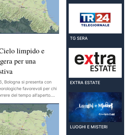
TG SERA
ielo limpido e
gera per una
stiva
6, Bologna si presenta con
EXTRA ESTATE
orologiche favorevoli per chi
rrere del tempo all'aperto.
etamente sereno accoglie
tatori, offrendo una giornata di
esto tempo ideale supporta
ia aperta, come passeggiate nei
LUOGHI E MISTERI
oni nei dintorni della città, e
 perfetto per eventi