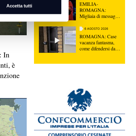
EMILIA-
Accetta tutti
ROMAGNA:
Migliaia di messaggi
per l'ultimo saluto a
Guccini, "Non
6 AGOSTO 2026
morirà mai"
ROMAGNA: Case
vacanza fantasma,
come difendersi dalle
 In
truffe | VIDEO
nti, è
enzione