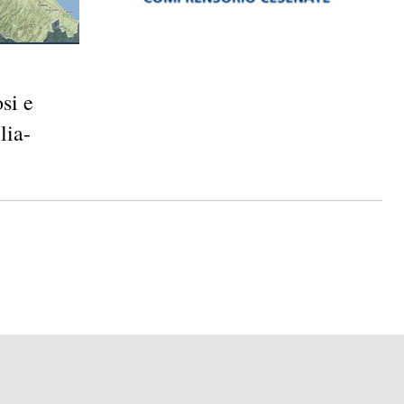
si e
lia-