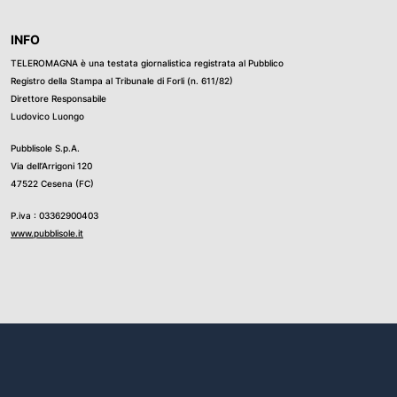
INFO
TELEROMAGNA è una testata giornalistica registrata al Pubblico
Registro della Stampa al Tribunale di Forli (n. 611/82)
Direttore Responsabile
Ludovico Luongo
Pubblisole S.p.A.
Via dell’Arrigoni 120
47522 Cesena (FC)
P.iva : 03362900403
www.pubblisole.it