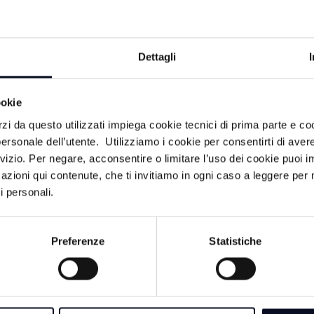
una sensazione 
mentre cammina
Con una temper
storico, sia men
giornata è perf
Per chi sceglie
magari con una
all'aperto, le c
Dettagli
all'aperto. In e
all'assenza di 
Romagna, il te
ventilazione. In
stabile e piace
una giornata es
ookie
sfruttare al ma
grazie a un cie
rzi da questo utilizzati impiega cookie tecnici di prima parte e co
condizioni met
rinfrescante c
ersonale dell’utente. Utilizziamo i cookie per consentirti di aver
di organizzare a
confortevole e 
26
18 LUGLIO 2026
rvizio. Per negare, acconsentire o limitare l’uso dei cookie puoi
preoccupazioni,
godersi l'estate 
Condizioni
METEO: Cieli nuvolo
azioni qui contenute, che ti invitiamo in ogni caso a leggere per 
contatto con la
he del 19 Luglio,
nebbia sull'Emilia-
i personali.
rilassarsi sotto
e nuvolose e brezze
Preferenze
Statistiche