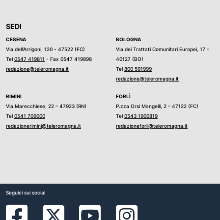
SEDI
CESENA
BOLOGNA
Via dell’Arrigoni, 120 - 47522 (FC)
Via dei Trattati Comunitari Europei, 17 –
Tel
0547 419811
- Fax 0547 419898
40127 (BO)
redazione@teleromagna.it
Tel
800 591999
redazione@teleromagna.it
RIMINI
FORLÌ
Via Marecchiese, 22 – 47923 (RN)
P.zza Orsi Mangelli, 2 – 47122 (FC)
Tel
0541 709000
Tel
0543 1900819
redazionerimini@teleromagna.it
redazioneforli@teleromagna.it
Seguici sui social