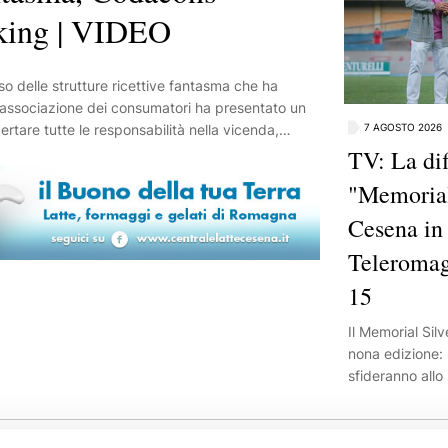
oking | VIDEO
 L’associazione dei consumatori ha presentato un
rtare tutte le responsabilità nella vicenda,
7 AGOSTO 2026
 controlli. Secondo quanto ricostruito, numerosi
TV: La dif
bblicati su Booking relativi a residence e strutture
"Memorial 
i. In diversi casi, dopo il primo contatto
lteriori sconti a fronte di pagamenti diretti
Cesena in
otizza diversi reati, tra cui truffa aggravata,
Teleromagn
ità, chiedendo alla magistratura di verificare
 sugli annunci. Sulla vicenda era già intervenuto
15
ato un esposto annunciando la volontà del
 interessi della città. “Le grandi piattaforme per
Il Memorial Silv
rismo”, ha sottolineato Gozzoli al Resto del
nona edizione: 
me possano essere raggirate, fungendo da
sfideranno allo
importante tes
sarà trasmessa i
su Teleromagna,