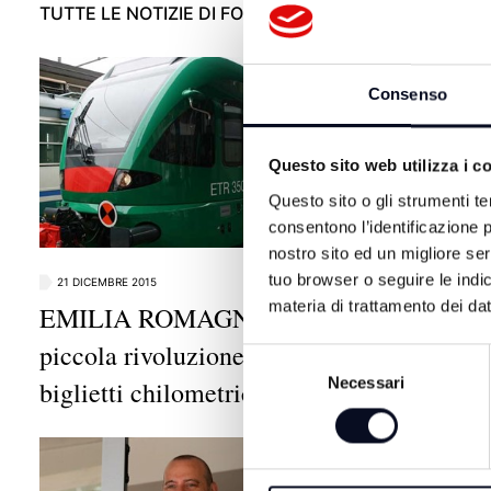
TUTTE LE NOTIZIE DI FORLÌ
Consenso
Questo sito web utilizza i c
Questo sito o gli strumenti te
consentono l’identificazione p
nostro sito ed un migliore se
tuo browser o seguire le indic
21 DICEMBRE 2015
21 DICEMBRE 
materia di trattamento dei dat
EMILIA ROMAGNA: Treni,
SALUTE:
piccola rivoluzione, addio
osteopat
Selezione
Necessari
del
biglietti chilometrici
consenso