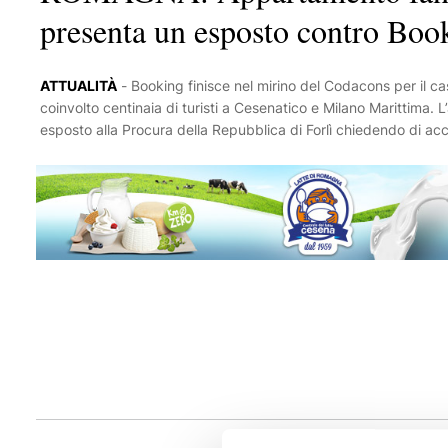
presenta un esposto contro Bo
ATTUALITÀ
-
Booking finisce nel mirino del Codacons per il caso delle strutture ricettive fantasma che ha
coinvolto centinaia di turisti a Cesenatico e Milano Marittima.
esposto alla Procura della Repubblica di Forlì chiedendo di acce
comprese eventuali responsabilità della piattaforma per omessi
turisti italiani e stranieri sarebbero stati attirati da annunci pu
che, una volta arrivati sul posto, si sarebbero rivelati inesistent
attraverso la piattaforma, alle vittime sarebbero stati proposti u
tramite bonifici o carte prepagate. Il Codacons, nell’esposto, ip
frode informatica, accesso abusivo ai sistemi informatici e fals
anche l’eventuale ruolo di Booking.com in relazione ai controlli
anche il sindaco di Cesenatico Matteo Gozzoli, che ha present
Comune di costituirsi parte civile a tutela dell’immagine e degli
la prenotazione online sono strumenti utilissimi per il nostro tu
Carlino, “ma la vicenda di questi giorni ha fatto emergere co
marchio di qualità fittizio per chi cerca un alloggio”.