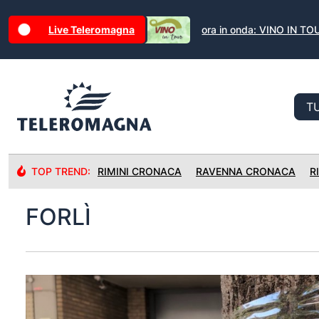
Live Teleromagna
ora in onda: VINO IN TO
TOP TREND:
RIMINI CRONACA
RAVENNA CRONACA
R
FORLÌ