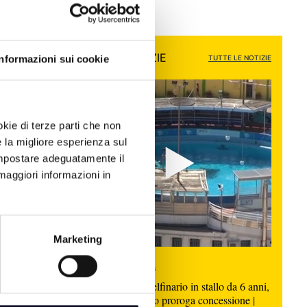
ALTRE NOTIZIE
Informazioni sui cookie
TUTTE LE NOTIZIE
okie di terze parti che non
e la migliore esperienza sul
 impostare adeguatamente il
maggiori informazioni in
RCCS
o
Marketing
7 AGOSTO 2026
RIMINI: Ex Delfinario in stallo da 6 anni,
gestori chiedono proroga concessione |