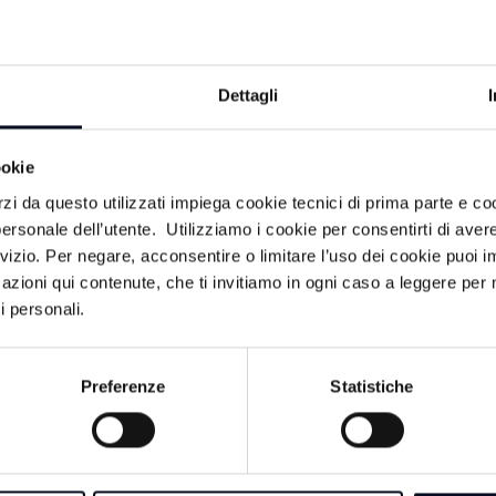
terrestre.
Dettagli
ookie
rzi da questo utilizzati impiega cookie tecnici di prima parte e co
ersonale dell’utente. Utilizziamo i cookie per consentirti di aver
rvizio. Per negare, acconsentire o limitare l’uso dei cookie puoi
azioni qui contenute, che ti invitiamo in ogni caso a leggere per 
2015
21 DICEMBRE 2015
i personali.
 Oggi focus su
MELDOLA: IRST I
ia- VIDEO
capofila di un progett
Preferenze
Statistiche
europeo- VIDEO