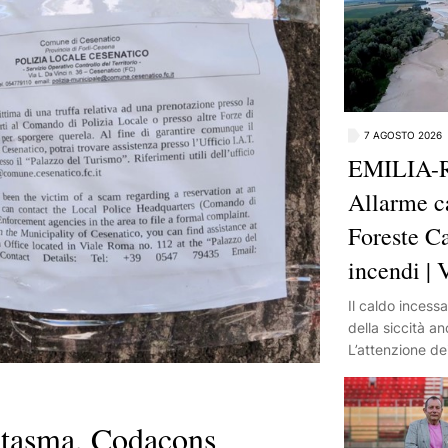
7 AGOSTO 2026
EMILIA
Allarme ca
Foreste Ca
incendi |
Il caldo incess
della siccità a
L’attenzione dei
Po, sempre più 
Marino l’acqua 
sull’Appennino 
asma, Codacons