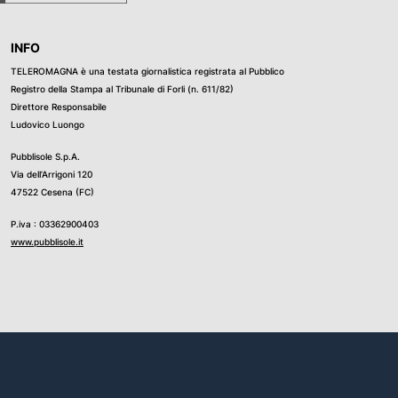
INFO
TELEROMAGNA è una testata giornalistica registrata al Pubblico
Registro della Stampa al Tribunale di Forli (n. 611/82)
Direttore Responsabile
Ludovico Luongo
Pubblisole S.p.A.
Via dell’Arrigoni 120
47522 Cesena (FC)
P.iva : 03362900403
www.pubblisole.it