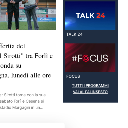
TALK 24
ferita del
Sirotti" tra Forlì e
 onda su
a, lunedì alle ore
FOCUS
TUTTI I PROGRAMMI
VAI AL PALINSESTO
er Sirotti torna con la sua
sabato Forlì e Cesena si
 stadio Morgagni in un
t precampionato. La partita
n differita lunedì alle ore 15
 canale 14 del digitale