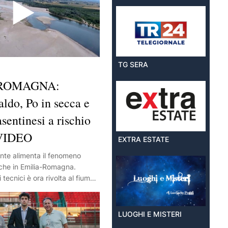
TG SERA
-ROMAGNA:
ldo, Po in secca e
sentinesi a rischio
 VIDEO
EXTRA ESTATE
ante alimenta il fenomeno
nche in Emilia-Romagna.
 tecnici è ora rivolta al fiume
asciutto. Intanto, a San
viene razionalizzata e
cresce la pura degli incendi.
LUOGHI E MISTERI