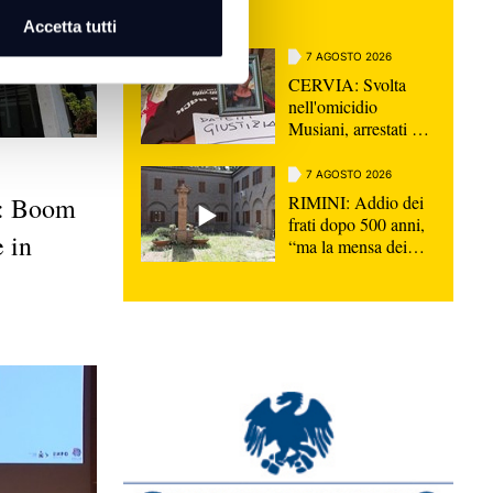
VIDEO
Accetta tutti
7 AGOSTO 2026
CERVIA: Svolta
nell'omicidio
Musiani, arrestati 4
giovani di Forlì
7 AGOSTO 2026
RIMINI: Addio dei
 Boom
frati dopo 500 anni,
e in
“ma la mensa dei
poveri continua” |
VIDEO