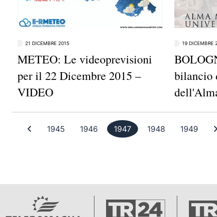
21 DICEMBRE 2015
19 DICEMBRE 
METEO: Le videoprevisioni
BOLOGNA
per il 22 Dicembre 2015 –
bilancio 
VIDEO
dell'Al
Prima pagina
Pagina 1945
Pagina 1946
Pagina 1947
Pagina 1948
Pagi
1945
1946
1947
1948
1949