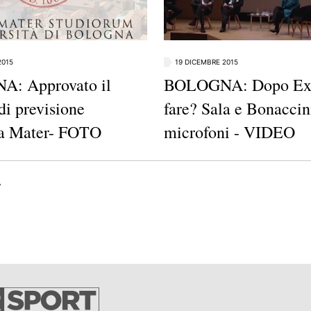
2015
19 DICEMBRE 2015
: Approvato il
BOLOGNA: Dopo Exp
di previsione
fare? Sala e Bonaccini
ma Mater- FOTO
microfoni - VIDEO
na 1949
Ultima pagina