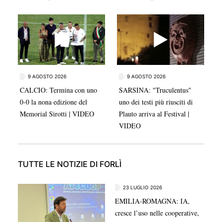
biancorosso applaude la squadra e guarda all’inizio
della stagione: «Siamo giovani, ma di valore. Dobbiamo
farci trovare pronti».
9 AGOSTO 2026
9 AGOSTO 2026
CALCIO: Termina con uno
SARSINA: "Truculentus"
0-0 la nona edizione del
uno dei testi più riusciti di
Memorial Sirotti | VIDEO
Plauto arriva al Festival |
VIDEO
TUTTE LE NOTIZIE DI FORLÌ
23 LUGLIO 2026
EMILIA-ROMAGNA: IA,
cresce l’uso nelle cooperative,