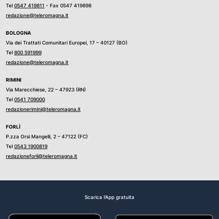
Tel
0547 419811
- Fax 0547 419898
redazione@teleromagna.it
BOLOGNA
Via dei Trattati Comunitari Europei, 17 – 40127 (BO)
Tel
800 591999
redazione@teleromagna.it
RIMINI
Via Marecchiese, 22 – 47923 (RN)
Tel
0541 709000
redazionerimini@teleromagna.it
FORLÌ
P.zza Orsi Mangelli, 2 – 47122 (FC)
Tel
0543 1900819
redazioneforli@teleromagna.it
Scarica l'App gratuita