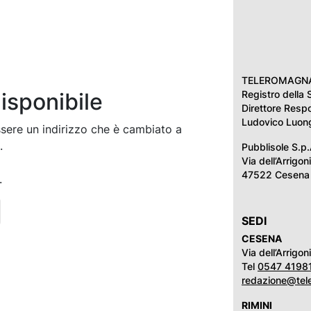
TELEROMAGNA è 
isponibile
Registro della 
Direttore Resp
Ludovico Luon
ssere un indirizzo che è cambiato a
.
Pubblisole S.p.
Via dell’Arrigon
47522 Cesena 
.
SEDI
CESENA
Via dell’Arrigo
Tel
0547 4198
redazione@tel
RIMINI