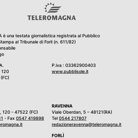
una testata giornalistica registrata al Pubblico
Stampa al Tribunale di Forli (n. 611/82)
onsabile
go
A.
P.iva : 03362900403
i 120
www.pubblisole.it
(FC)
RAVENNA
ni, 120 - 47522 (FC)
Viale Oberdan, 5 – 48121(RA)
11
- Fax
0547 419898
Tel
0544 217807
eromagna.it
redazioneravenna@teleromagna.it
FORLÌ