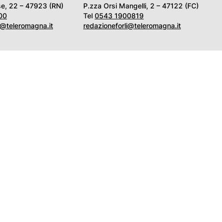
e, 22 – 47923 (RN)
P.zza Orsi Mangelli, 2 – 47122 (FC)
00
Tel
0543 1900819
i@teleromagna.it
redazioneforli@teleromagna.it