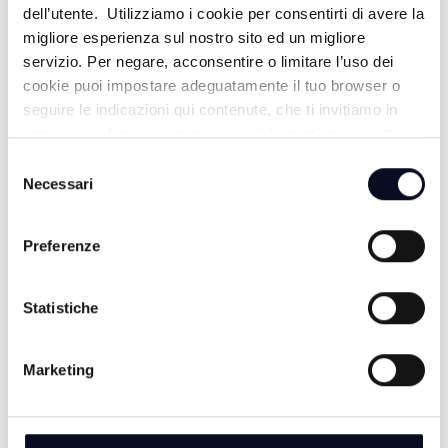
dell’utente. Utilizziamo i cookie per consentirti di avere la
migliore esperienza sul nostro sito ed un migliore
servizio. Per negare, acconsentire o limitare l’uso dei
cookie puoi impostare adeguatamente il tuo browser o
seguire le indicazioni qui contenute, che ti invitiamo in
ogni caso a leggere per maggiori informazioni in materia
di trattamento dei dati personali.
Selezione
Necessari
del
consenso
Preferenze
ALTRE NOTIZIE
TUTTE LE NOTIZIE
Statistiche
Marketing