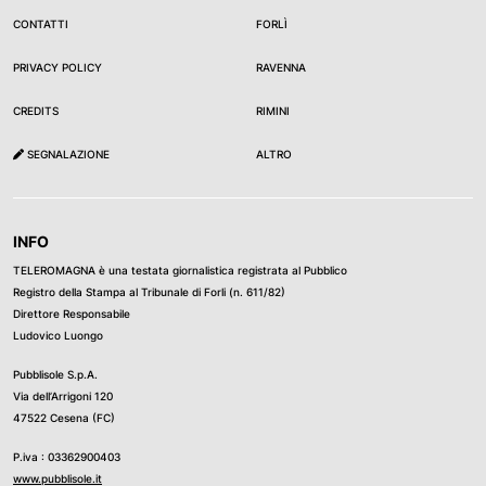
CONTATTI
FORLÌ
PRIVACY POLICY
RAVENNA
CREDITS
RIMINI
SEGNALAZIONE
ALTRO
INFO
TELEROMAGNA è una testata giornalistica registrata al Pubblico
Registro della Stampa al Tribunale di Forli (n. 611/82)
Direttore Responsabile
Ludovico Luongo
Pubblisole S.p.A.
Via dell’Arrigoni 120
47522 Cesena (FC)
P.iva : 03362900403
www.pubblisole.it