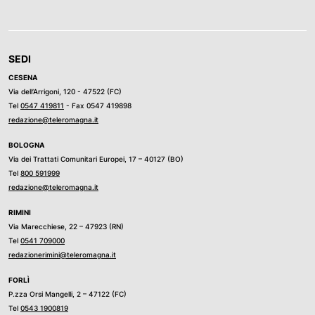
SEDI
CESENA
Via dell’Arrigoni, 120 - 47522 (FC)
Tel
0547 419811
- Fax 0547 419898
redazione@teleromagna.it
BOLOGNA
Via dei Trattati Comunitari Europei, 17 – 40127 (BO)
Tel
800 591999
redazione@teleromagna.it
RIMINI
Via Marecchiese, 22 – 47923 (RN)
Tel
0541 709000
redazionerimini@teleromagna.it
FORLÌ
P.zza Orsi Mangelli, 2 – 47122 (FC)
Tel
0543 1900819