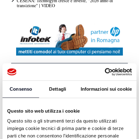
CESENA: Technogym cresce e investe, "2026 anno di
transizione" | VIDEO
DA TELEROMAGNA
Consenso
Dettagli
Informazioni sui cookie
PANORAMA BASKET -
10/06/2026
Questo sito web utilizza i cookie
PANORAMA BASKET -
02/06/2026
Questo sito o gli strumenti terzi da questo utilizzati
impiega cookie tecnici di prima parte e cookie di terze
PANORAMA BASKET -
parti che non consentono l’identificazione personale
27/05/2026