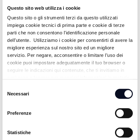
Questo sito web utilizza i cookie
Questo sito o gli strumenti terzi da questo utilizzati
ALTRE NOTIZIE
TUTTE LE NOTIZIE
impiega cookie tecnici di prima parte e cookie di terze
parti che non consentono l’identificazione personale
dell’utente. Utilizziamo i cookie per consentirti di avere la
migliore esperienza sul nostro sito ed un migliore
servizio. Per negare, acconsentire o limitare l’uso dei
cookie puoi impostare adeguatamente il tuo browser o
seguire le indicazioni qui contenute, che ti invitiamo in
ogni caso a leggere per maggiori informazioni in materia
di trattamento dei dati personali.
Selezione
Necessari
del
consenso
Preferenze
6 AGOSTO 2026
SAN MARINO: Caldo e siccità, dichiarato lo stato di
emergenza idrica
Statistiche