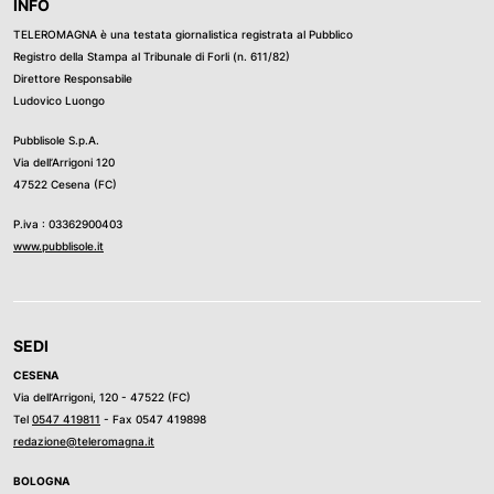
INFO
TELEROMAGNA è una testata giornalistica registrata al Pubblico
Registro della Stampa al Tribunale di Forli (n. 611/82)
Direttore Responsabile
Ludovico Luongo
Pubblisole S.p.A.
Via dell’Arrigoni 120
47522 Cesena (FC)
P.iva : 03362900403
www.pubblisole.it
SEDI
CESENA
Via dell’Arrigoni, 120 - 47522 (FC)
Tel
0547 419811
- Fax 0547 419898
redazione@teleromagna.it
BOLOGNA