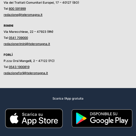
Via dei Trattati Comunitari Europei, 17 – 40127 (BO)
Tel
800 591999
redazione@teleromagna.it
RIMINI
Via Marecchiese, 22 – 47923 (RN)
Tel
0541 709000
redazionerimini@teleromagna.it
FORLÌ
P.zza Orsi Mangelli, 2 – 47122 (FC)
Tel
0543 1900819
redazioneforli@teleromagna.it
Scarica l'App gratuita