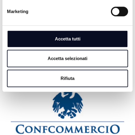
6 AGOSTO 2026
Marketing
EMILIA-ROMAGNA: Migliaia di messaggi per l'ultimo
saluto a Guccini, "Non morirà mai"
6 AGOSTO 2026
Accetta tutti
ROMAGNA: Case vacanza fantasma, come difendersi
dalle truffe | VIDEO
Accetta selezionati
Rifiuta