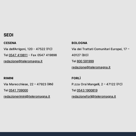
SEDI
CESENA
BOLOGNA
Via dell’Arrigoni, 120 - 47522 (FC)
Via dei Trattati Comunitari Europei, 17 –
Tel
0547 419811
- Fax 0547 419898
40127 (BO)
redazione@teleromagna.it
Tel
800 591999
redazione@teleromagna.it
RIMINI
FORLÌ
Via Marecchiese, 22 – 47923 (RN)
P.zza Orsi Mangelli, 2 – 47122 (FC)
Tel
0541 709000
Tel
0543 1900819
redazionerimini@teleromagna.it
redazioneforli@teleromagna.it