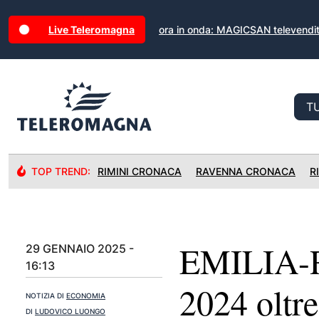
Live Teleromagna
ora in onda: MAGICSAN televendi
TOP TREND:
RIMINI CRONACA
RAVENNA CRONACA
R
EMILIA-
29 GENNAIO 2025 -
16:13
2024 oltre
NOTIZIA DI
ECONOMIA
DI
LUDOVICO LUONGO