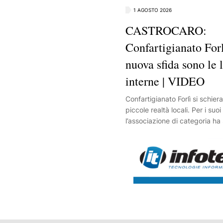
1 AGOSTO 2026
CASTROCARO:
Confartigianato Forl
nuova sfida sono le 
interne | VIDEO
Confartigianato Forlì si schiera
piccole realtà locali. Per i suoi
l’associazione di categoria ha 
puntare sulla valorizzazione e
dei saperi e delle tradizioni de
interne. Prime risorse alle qual
affrontare le sfide del futuro.