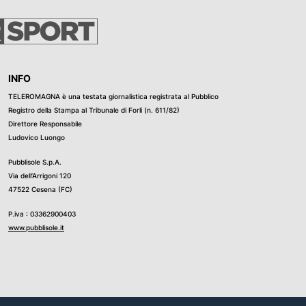
INFO
TELEROMAGNA è una testata giornalistica registrata al Pubblico
Registro della Stampa al Tribunale di Forli (n. 611/82)
Direttore Responsabile
Ludovico Luongo
Pubblisole S.p.A.
Via dell’Arrigoni 120
47522 Cesena (FC)
P.iva : 03362900403
www.pubblisole.it