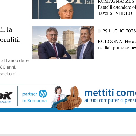
ROMAGNA: ZES Un
Patuelli estendere olt
Tavollo | VIIDEO
ì, la
29 LUGLIO 2026
località
BOLOGNA: Hera a
risultati primo seme
 al fianco delle
 80 anni,
scelto di
 la riscoperta
lle aree più
i affidarsi per