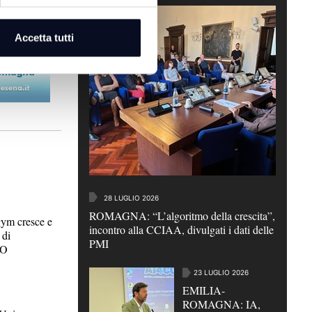
Accetta tutti
6
28 LUGLIO 2026
ROMAGNA: “L’algoritmo della crescita”,
m cresce e
incontro alla CCIAA, divulgati i dati delle
 di
PMI
EO
23 LUGLIO 2026
EMILIA-
ROMAGNA: IA,