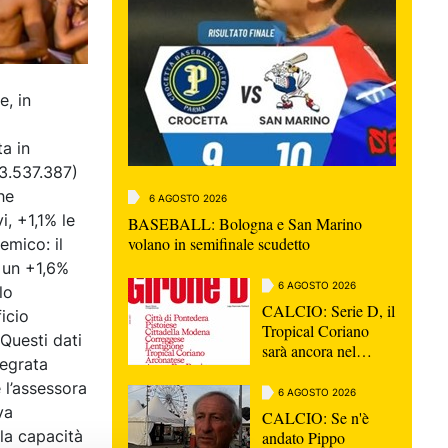
e, in
ta in
(3.537.387)
he
6 AGOSTO 2026
, +1,1% le
BASEBALL: Bologna e San Marino
volano in semifinale scudetto
emico: il
 un +1,6%
6 AGOSTO 2026
lo
CALCIO: Serie D, il
ficio
Tropical Coriano
Questi dati
sarà ancora nel
tegrata
girone D
 l’assessora
6 AGOSTO 2026
va
CALCIO: Se n'è
lla capacità
andato Pippo