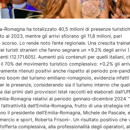
a-Romagna ha totalizzato 40,5 milioni di presenze turistich
al 2023, mentre gli arrivi sfiorano gli 11,8 milioni, pari
 scorso. Lo rende noto l’ente regionale. Una crescita traina
ei turisti stranieri che fanno segnare un +9,2% degli arrivi 
ti (12.171.605). Aumenti più contenuti per quelli italiani, c
 70% del movimento turistico complessivo: +0,2% gli arrivi
amente ritenuti positivi anche rispetto al periodo pre-pand
anno boom del turismo emiliano-romagnolo, evidenzia infatti
per le presenze, considerando sia il turismo interno che quel
ta dai primi dati provvisori Istat raccolti ed elaborati dall’Uf
Emilia-Romagna relativi al periodo gennaio-dicembre 2024. “
l’attrattività dell’Emilia-Romagna, frutto di una strategia in
no il presidente dell’Emilia-Romagna, Michele de Pascale, e
mercio e sport, Roberta Frisoni-. Un risultato positivo che 
l’offerta complessiva, alla professionalità degli operatori, a