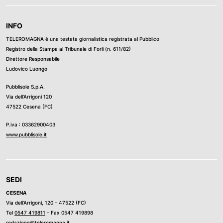
INFO
TELEROMAGNA è una testata giornalistica registrata al Pubblico
Registro della Stampa al Tribunale di Forli (n. 611/82)
Direttore Responsabile
Ludovico Luongo
Pubblisole S.p.A.
Via dell’Arrigoni 120
47522 Cesena (FC)
P.iva : 03362900403
www.pubblisole.it
SEDI
CESENA
Via dell’Arrigoni, 120 - 47522 (FC)
Tel
0547 419811
- Fax 0547 419898
redazione@teleromagna.it