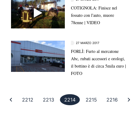
COTIGNOLA: Finisce nel
fossato con l'auto, muore
78enne | VIDEO
27 MARZO 2017
FORLÌ: Furto al mercatone
Abc, rubati accessori e orologi,
il bottino è di circa 5mila euro |
FOTO
Prima pagina
Pagina 2212
Pagina 2213
Pagina 2214
Pagina 2215
Pagina 
Ul
2212
2213
2214
2215
2216