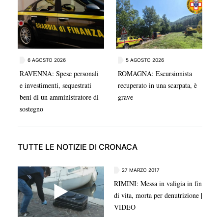
da video filmati dai residenti. Secondo quanto si
apprende il testimone, che viveva in zona, se ne
sarebbe andato dopo aver ricevuto minacce in
relazione all'episodio. Dopo essere stato sentito
nell'immediatezza come persona informata sui fatti, non
6 AGOSTO 2026
5 AGOSTO 2026
è chiaro se sia stato ancora riconvocato o meno dagli
RAVENNA: Spese personali
ROMAGNA: Escursionista
inquirenti. In seguito alle ritorsioni subite potrebbe
e investimenti, sequestrati
recuperato in una scarpata, è
anche aver presentato denuncia alle forze dell'ordine.
beni di un amministratore di
grave
Nel corso della serata del 25 luglio al Pilastro, per
sostegno
ricordare Fakir, alcuni conoscenti avevano detto che
l'uomo era preoccupato per la sua incolumità.
TUTTE LE NOTIZIE DI CRONACA
27 MARZO 2017
RIMINI: Messa in valigia in fin
di vita, morta per denutrizione |
VIDEO