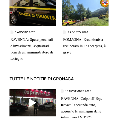
da video filmati dai residenti. Secondo quanto si
apprende il testimone, che viveva in zona, se ne
sarebbe andato dopo aver ricevuto minacce in
relazione all'episodio. Dopo essere stato sentito
nell'immediatezza come persona informata sui fatti, non
6 AGOSTO 2026
5 AGOSTO 2026
è chiaro se sia stato ancora riconvocato o meno dagli
RAVENNA: Spese personali
ROMAGNA: Escursionista
inquirenti. In seguito alle ritorsioni subite potrebbe
e investimenti, sequestrati
recuperato in una scarpata, è
anche aver presentato denuncia alle forze dell'ordine.
beni di un amministratore di
grave
Nel corso della serata del 25 luglio al Pilastro, per
sostegno
ricordare Fakir, alcuni conoscenti avevano detto che
l'uomo era preoccupato per la sua incolumità.
TUTTE LE NOTIZIE DI CRONACA
13 NOVEMBRE 2025
RAVENNA: Colpo all’Esp,
trovata la seconda auto,
acquisite le immagini delle
telecamere | VIDEO