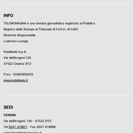
INFO
TELEROMAGNA è una testata giornalistica registrata al Pubblico
Registro della Stampa al Tribunale di Forli (n. 611/82)
Direttore Responsabile
Ludovico Luongo
Pubblisole S.p.A.
Via dell’Arrigoni 120
47522 Cesena (FC)
P.iva : 03362900403
www.pubblisole.it
SEDI
CESENA
Via dell’Arrigoni, 120 - 47522 (FC)
Tel
0547 419811
- Fax 0547 419898
redazione@teleromagna.it