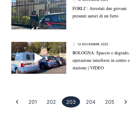
FORLI’: Arrestati due giovani
presunti autori di un furto
12 NOVEMBRE 2025
BOLOGNA: Spaccio e degrado,
operazione interforze in centro e
stazione | VIDEO
Prima pagina
Pagina 201
Pagina 202
Pagina 203
Pagina 204
Pagina 20
Ultim
201
202
203
204
205