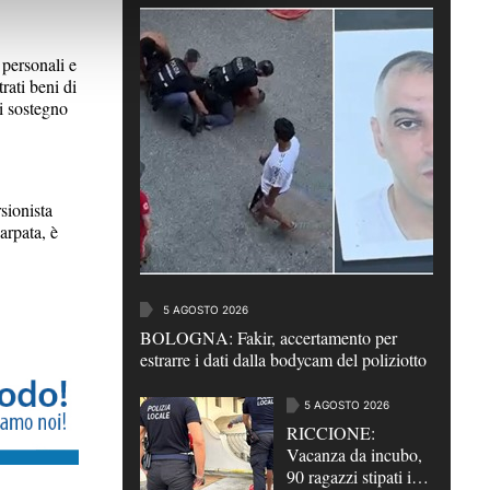
ersonali e
rati beni di
i sostegno
ionista
arpata, è
5 AGOSTO 2026
BOLOGNA: Fakir, accertamento per
estrarre i dati dalla bodycam del poliziotto
5 AGOSTO 2026
RICCIONE:
Vacanza da incubo,
90 ragazzi stipati in