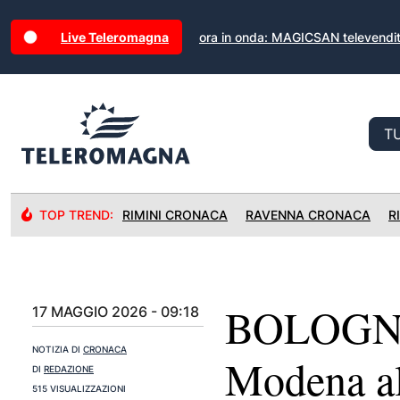
Live Teleromagna
ora in onda: MAGICSAN televendi
TOP TREND:
RIMINI CRONACA
RAVENNA CRONACA
R
BOLOGNA:
17 MAGGIO 2026 - 09:18
NOTIZIA DI
CRONACA
Modena al
DI
REDAZIONE
515 VISUALIZZAZIONI