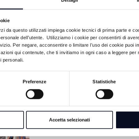
Dettagli
 di psicologi a supporto dei familiari.
ookie
rzi da questo utilizzati impiega cookie tecnici di prima parte e co
ersonale dell’utente. Utilizziamo i cookie per consentirti di aver
rvizio. Per negare, acconsentire o limitare l’uso dei cookie puoi
azioni qui contenute, che ti invitiamo in ogni caso a leggere per 
i personali.
Preferenze
Statistiche
ACA
6 AGOSTO 2026
BOLOGNA: Morte F
Accetta selezionati
le tracce del giovane
agenti