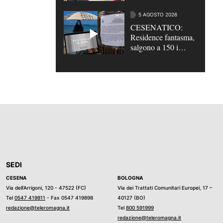
un hotel da 36 posti
5 AGOSTO 2026
CESENATICO:
Residence fantasma,
salgono a 150 i
turisti truffati |
VIDEO
SEDI
CESENA
BOLOGNA
Via dell’Arrigoni, 120 - 47522 (FC)
Via dei Trattati Comunitari Europei, 17 –
Tel
0547 419811
- Fax 0547 419898
40127 (BO)
redazione@teleromagna.it
Tel
800 591999
redazione@teleromagna.it