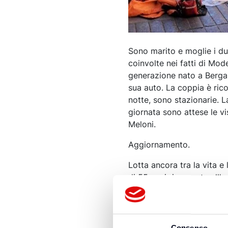
Sono marito e moglie i due
coinvolte nei fatti di Mod
generazione nato a Berga
sua auto. La coppia è ric
notte, sono stazionarie. L
giornata sono attese le vi
Meloni.
Aggiornamento.
Lotta ancora tra la vita e 
di 55 anni ricoverata all
ricoverati in Rianimazione
un bollettino complessivo,
ma restano critiche e resta
stabile, non più in immedi