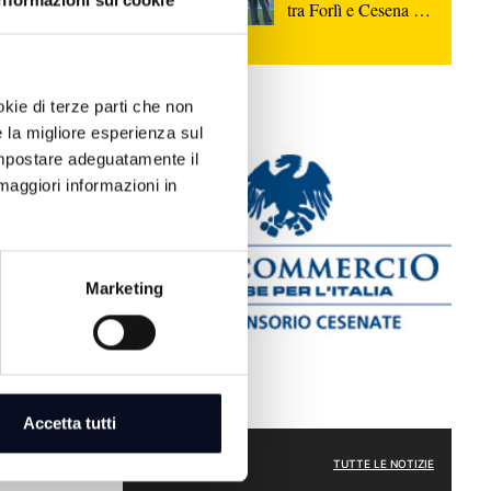
Informazioni sui cookie
tra Forlì e Cesena in
onda su
Teleromagna, lunedì
alle ore 15
okie di terze parti che non
e la migliore esperienza sul
 impostare adeguatamente il
maggiori informazioni in
Marketing
akir, perse
Accetta tutti
 che aiutò gli
CRONACA
TUTTE LE NOTIZIE