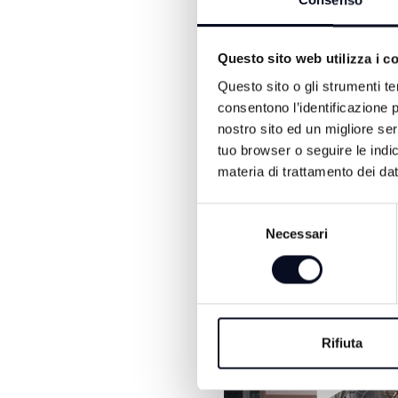
Consenso
immediatamente una equipe
(Foto: Ipa Agency)
Questo sito web utilizza i c
Questo sito o gli strumenti te
consentono l’identificazione p
nostro sito ed un migliore se
tuo browser o seguire le indic
materia di trattamento dei dat
Selezione
Necessari
del
ALTRE NOTIZIE DI CRON
consenso
Rifiuta