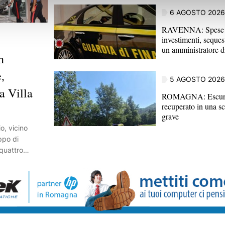
6 AGOSTO 2026
RAVENNA: Spese p
investimenti, sequest
un amministratore d
n
,
5 AGOSTO 2026
a Villa
ROMAGNA: Escurs
recuperato in una sc
grave
o, vicino
ppo di
quattro
ha assaltato la
a in via Tenuta