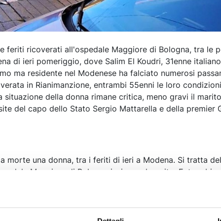
 feriti ricoverati all'ospedale Maggiore di Bologna, tra le 
ena di ieri pomeriggio, dove Salim El Koudri, 31enne italian
mo ma residente nel Modenese ha falciato numerosi passan
overata in Rianimanzione, entrambi 55enni le loro condizioni
a situazione della donna rimane critica, meno gravi il marito
site del capo dello Stato Sergio Mattarella e della premier 
la morte una donna, tra i feriti di ieri a Modena. Si tratta de
'ospedale Maggiore di Bologna insieme al marito. Entrambi 
 in condizioni definite stabili. La donna, fa sapere l'Aou di
 presenta diversi traumi: le sue condizioni sono in lieve m
 il pericolo di vita. Il marito, anche lui di 55 anni con divers
ato pericolo di vita. La Direzione Ospedaliera del Maggiore