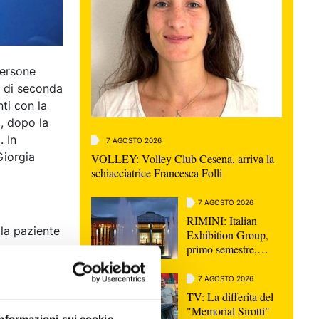
persone
o di seconda
ti con la
, dopo la
. In
7 AGOSTO 2026
Giorgia
VOLLEY: Volley Club Cesena, arriva la
schiacciatrice Francesca Folli
7 AGOSTO 2026
RIMINI: Italian
lla paziente
Exhibition Group,
sono
primo semestre,
ricavi in aumento del
 Modena in
9%
7 AGOSTO 2026
iglioramento
TV: La differita del
i traumi, è
"Memorial Sirotti"
 ha attivato