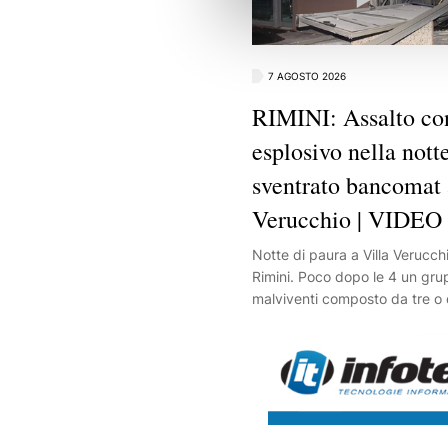
7 AGOSTO 2026
RIMINI: Assalto co
esplosivo nella notte
sventrato bancomat 
Verucchio | VIDEO
Notte di paura a Villa Verucchi
Rimini. Poco dopo le 4 un gru
malviventi composto da tre o 
persone con il volto travisato 
filiale della Banca Malatestian
1.