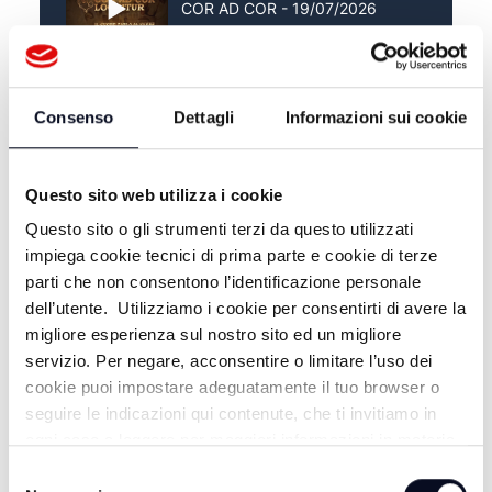
COR AD COR - 19/07/2026
COR AD COR - 12/07/2026
Consenso
Dettagli
Informazioni sui cookie
Questo sito web utilizza i cookie
Questo sito o gli strumenti terzi da questo utilizzati
impiega cookie tecnici di prima parte e cookie di terze
parti che non consentono l’identificazione personale
dell’utente. Utilizziamo i cookie per consentirti di avere la
migliore esperienza sul nostro sito ed un migliore
servizio. Per negare, acconsentire o limitare l’uso dei
cookie puoi impostare adeguatamente il tuo browser o
ALTRE NOTIZIE
seguire le indicazioni qui contenute, che ti invitiamo in
TUTTE LE NOTIZIE
ogni caso a leggere per maggiori informazioni in materia
di trattamento dei dati personali.
Selezione