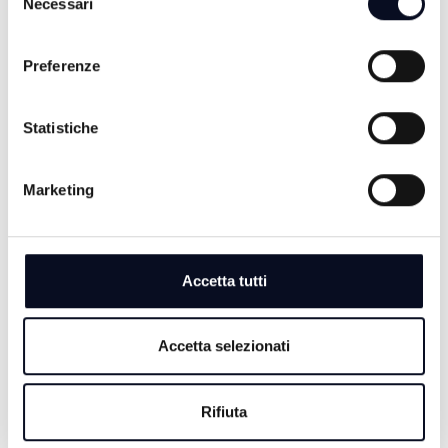
Necessari
del
consenso
Preferenze
Statistiche
Marketing
6 AGOSTO 2026
SAN MARINO: Caldo e siccità, dichiarato lo stato di
emergenza idrica
Accetta tutti
6 AGOSTO 2026
Accetta selezionati
EMILIA-ROMAGNA: Migliaia di messaggi per l'ultimo
saluto a Guccini, "Non morirà mai"
Rifiuta
6 AGOSTO 2026
ROMAGNA: Case vacanza fantasma, come difendersi