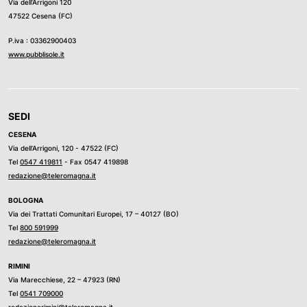
Via dell’Arrigoni 120
47522 Cesena (FC)
P.iva : 03362900403
www.pubblisole.it
SEDI
CESENA
Via dell’Arrigoni, 120 - 47522 (FC)
Tel
0547 419811
- Fax 0547 419898
redazione@teleromagna.it
BOLOGNA
Via dei Trattati Comunitari Europei, 17 – 40127 (BO)
Tel
800 591999
redazione@teleromagna.it
RIMINI
Via Marecchiese, 22 – 47923 (RN)
Tel
0541 709000