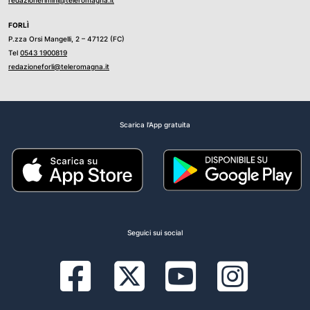
redazionerimini@teleromagna.it
FORLÌ
P.zza Orsi Mangelli, 2 – 47122 (FC)
Tel
0543 1900819
redazioneforli@teleromagna.it
Scarica l'App gratuita
Seguici sui social