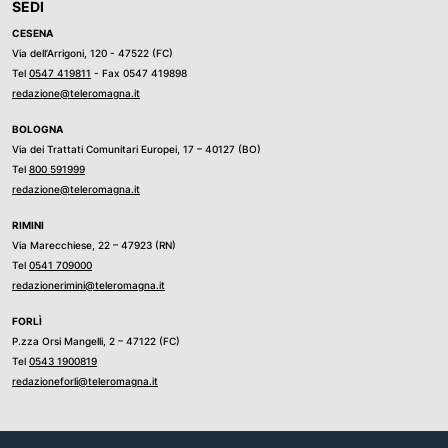
SEDI
CESENA
Via dell’Arrigoni, 120 - 47522 (FC)
Tel
0547 419811
- Fax 0547 419898
redazione@teleromagna.it
BOLOGNA
Via dei Trattati Comunitari Europei, 17 – 40127 (BO)
Tel
800 591999
redazione@teleromagna.it
RIMINI
Via Marecchiese, 22 – 47923 (RN)
Tel
0541 709000
redazionerimini@teleromagna.it
FORLÌ
P.zza Orsi Mangelli, 2 – 47122 (FC)
Tel
0543 1900819
redazioneforli@teleromagna.it