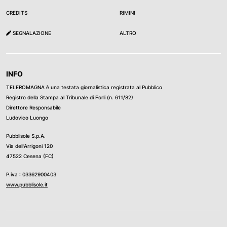
CREDITS
RIMINI
SEGNALAZIONE
ALTRO
INFO
TELEROMAGNA è una testata giornalistica registrata al Pubblico
Registro della Stampa al Tribunale di Forli (n. 611/82)
Direttore Responsabile
Ludovico Luongo
Pubblisole S.p.A.
Via dell’Arrigoni 120
47522 Cesena (FC)
P.iva : 03362900403
www.pubblisole.it