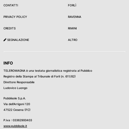
CONTATTI
FORLÌ
PRIVACY POLICY
RAVENNA
CREDITS
RIMINI
SEGNALAZIONE
ALTRO
INFO
TELEROMAGNA è una testata giornalistica registrata al Pubblico
Registro della Stampa al Tribunale di Forli (n. 611/82)
Direttore Responsabile
Ludovico Luongo
Pubblisole S.p.A.
Via dell’Arrigoni 120
47522 Cesena (FC)
P.iva : 03362900403
www.pubblisole.it