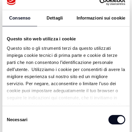
27/04/2026
Consenso
Dettagli
Informazioni sui cookie
Questo sito web utilizza i cookie
Questo sito o gli strumenti terzi da questo utilizzati
impiega cookie tecnici di prima parte e cookie di terze
parti che non consentono l’identificazione personale
dell’utente. Utilizziamo i cookie per consentirti di avere la
migliore esperienza sul nostro sito ed un migliore
servizio. Per negare, acconsentire o limitare l’uso dei
ALTRE NOTIZIE
cookie puoi impostare adeguatamente il tuo browser o
TUTTE LE NOTIZIE
seguire le indicazioni qui contenute, che ti invitiamo in
ogni caso a leggere per maggiori informazioni in materia
di trattamento dei dati personali.
Selezione
Necessari
del
consenso