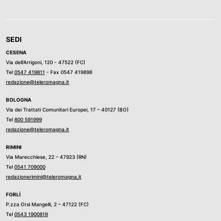
SEDI
CESENA
Via dell’Arrigoni, 120 - 47522 (FC)
Tel
0547 419811
- Fax 0547 419898
redazione@teleromagna.it
BOLOGNA
Via dei Trattati Comunitari Europei, 17 – 40127 (BO)
Tel
800 591999
redazione@teleromagna.it
RIMINI
Via Marecchiese, 22 – 47923 (RN)
Tel
0541 709000
redazionerimini@teleromagna.it
FORLÌ
P.zza Orsi Mangelli, 2 – 47122 (FC)
Tel
0543 1900819