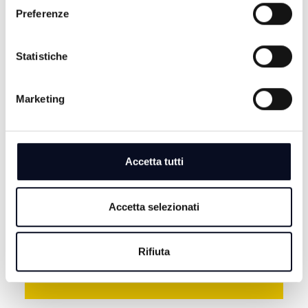
Preferenze
Statistiche
Marketing
8 AGOSTO 2026
CALCIO: Ravenna, si comincia a Benevento,
"Dobbiamo farci trovare pronti" | VIDEO
Accetta tutti
8 AGOSTO 2026
MOTORI: Ottimo rientro per Bezzecchi, è terzo nella
Sprint di Silverstone
Accetta selezionati
8 AGOSTO 2026
ROMAGNA: Incidente sulla A14 tra Faenza e Forlì,
Rifiuta
morta una persona e 8 feriti