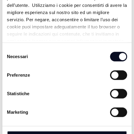
dell’utente. Utilizziamo i cookie per consentirti di avere la
migliore esperienza sul nostro sito ed un migliore
servizio. Per negare, acconsentire o limitare l’uso dei
cookie puoi impostare adeguatamente il tuo browser o
seguire le indicazioni qui contenute, che ti invitiamo in
ogni caso a leggere per maggiori informazioni in materia
di trattamento dei dati personali.
Selezione
Necessari
del
consenso
Preferenze
ALTRE NOTIZIE
TUTTE LE NOTIZIE
Statistiche
Marketing