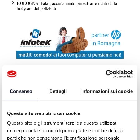
BOLOGNA: Fakir, accertamento per estrarre i dati dalla
bodycam del poliziotto
DA TELEROMAGNA
Consenso
Dettagli
Informazioni sui cookie
EXTRA ESTATE - 25/07/2026
Questo sito web utilizza i cookie
EXTRA ESTATE - 18/07/2026
Questo sito o gli strumenti terzi da questo utilizzati
impiega cookie tecnici di prima parte e cookie di terze
parti che non consentono l’identificazione personale
EXTRA ESTATE - 11/07/2026