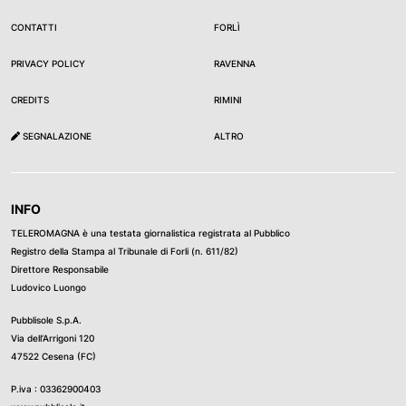
CONTATTI
FORLÌ
PRIVACY POLICY
RAVENNA
CREDITS
RIMINI
SEGNALAZIONE
ALTRO
INFO
TELEROMAGNA è una testata giornalistica registrata al Pubblico
Registro della Stampa al Tribunale di Forli (n. 611/82)
Direttore Responsabile
Ludovico Luongo
Pubblisole S.p.A.
Via dell’Arrigoni 120
47522 Cesena (FC)
P.iva : 03362900403