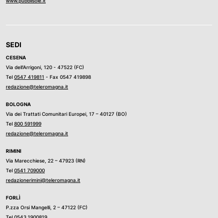
www.pubblisole.it
SEDI
CESENA
Via dell’Arrigoni, 120 - 47522 (FC)
Tel
0547 419811
- Fax 0547 419898
redazione@teleromagna.it
BOLOGNA
Via dei Trattati Comunitari Europei, 17 – 40127 (BO)
Tel
800 591999
redazione@teleromagna.it
RIMINI
Via Marecchiese, 22 – 47923 (RN)
Tel
0541 709000
redazionerimini@teleromagna.it
FORLÌ
P.zza Orsi Mangelli, 2 – 47122 (FC)
Tel
0543 1900819