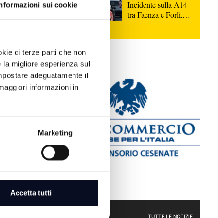
Incidente sulla A14
Informazioni sui cookie
tra Faenza e Forlì,
morta una persona e
8 feriti
 pubbliche
okie di terze parti che non
iti ed
e la migliore esperienza sul
lecito | FOTO
 impostare adeguatamente il
maggiori informazioni in
esso in
storico,
Marketing
usivo e feste
icenza, locale
Accetta tutti
CRONACA
TUTTE LE NOTIZIE