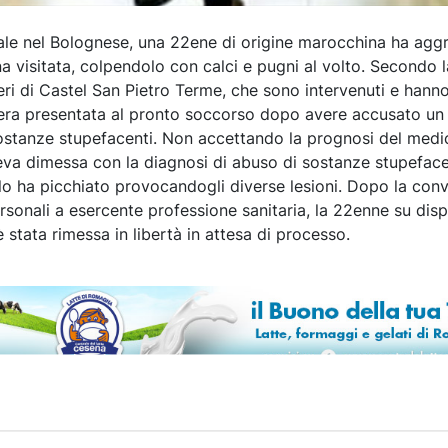
ale nel Bolognese, una 22ene di origine marocchina ha aggre
 visitata, colpendolo con calci e pugni al volto. Secondo l
eri di Castel San Pietro Terme, che sono intervenuti e hann
i era presentata al pronto soccorso dopo avere accusato un
ostanze stupefacenti. Non accettando la prognosi del medi
va dimessa con la diagnosi di abuso di sostanze stupeface
 lo ha picchiato provocandogli diverse lesioni. Dopo la conv
personali a esercente professione sanitaria, la 22enne su dis
 stata rimessa in libertà in attesa di processo.