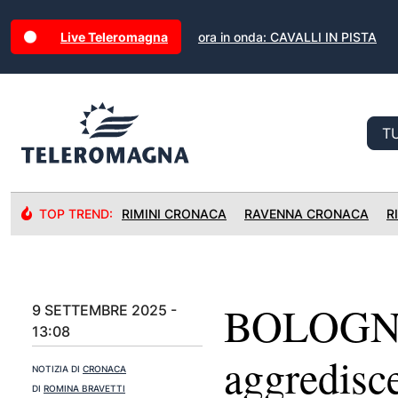
Live Teleromagna
ora in onda: CAVALLI IN PISTA
TOP TREND:
RIMINI CRONACA
RAVENNA CRONACA
R
BOLOGNA:
9 SETTEMBRE 2025 -
13:08
aggredisce
NOTIZIA DI
CRONACA
DI
ROMINA BRAVETTI