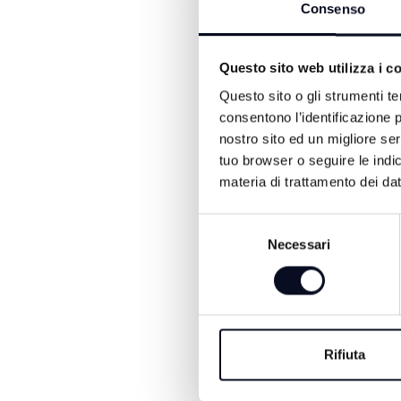
ALTRE NOTIZIE DI CRON
Consenso
Questo sito web utilizza i c
Questo sito o gli strumenti te
consentono l’identificazione p
nostro sito ed un migliore se
tuo browser o seguire le indic
materia di trattamento dei dat
Selezione
8 AGOSTO 2026
Necessari
del
GALLIPOLI: Raga
consenso
19enne morto in mar
nipote consigliera 
Ugolini
Rifiuta
Si chiamava Tommaso Ugolini, 