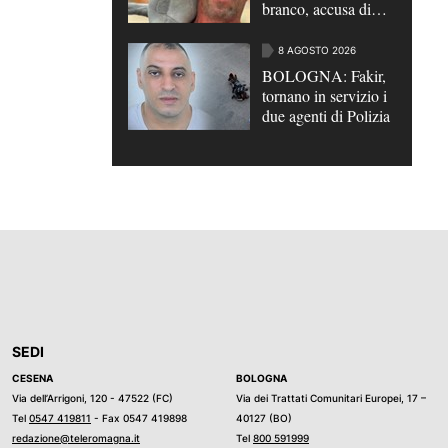
branco, accusa di
omicidio per futili
motivi | VIDEO
8 AGOSTO 2026
BOLOGNA: Fakir,
tornano in servizio i
due agenti di Polizia
SEDI
CESENA
BOLOGNA
Via dell’Arrigoni, 120 - 47522 (FC)
Via dei Trattati Comunitari Europei, 17 –
Tel
0547 419811
- Fax 0547 419898
40127 (BO)
redazione@teleromagna.it
Tel
800 591999