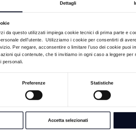
ACA
Dettagli
8 AGOSTO 2026
ookie
RAVENNA: Spiagge
rzi da questo utilizzati impiega cookie tecnici di prima parte e co
trasformate in depos
ersonale dell’utente. Utilizziamo i cookie per consentirti di aver
occupate in modo il
rvizio. Per negare, acconsentire o limitare l’uso dei cookie puoi
azioni qui contenute, che ti invitiamo in ogni caso a leggere per 
8 AGOSTO 2026
i personali.
FORLÌ: Coppia fa s
pubblico nel centro 
denunciata
Preferenze
Statistiche
zzo
e, era
8 AGOSTO 2026
E-R Elena
RICCIONE: Ballo ab
a pagamento senza l
Accetta selezionati
chiuso per 7 giorni
il ragazzo di