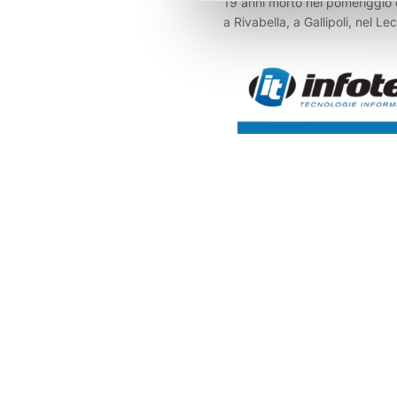
19 anni morto nel pomeriggio d
a Rivabella, a Gallipoli, nel Lec
giovane, bolognese, è il nipot
consigliera regionale, Elena Ug
candidata alla presidenza del
il centrodestra alla scorse elez
vacanza in Salento con alcuni 
giovane stava facendo il bag
compagno quando improvvis
scomparso tra le onde. Notata
dell'amico, il ragazzo che era c
acqua ha lanciato l'allarme, f
la macchina dei soccorsi. Due 
sono tuffati per recuperare il
riportarlo a riva dove sono iniz
manovre di rianimazione, alle 
partecipato anche un medico 
fuori servizio sulla spiaggia. I
si è rivelato vano così come q
personale del 18 che ha prose
operazioni con il massaggio c