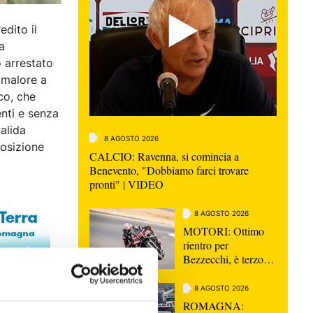
dito il
a
o arrestato
 malore a
co, che
nti e senza
alida
8 AGOSTO 2026
posizione
CALCIO: Ravenna, si comincia a
Benevento, "Dobbiamo farci trovare
pronti" | VIDEO
8 AGOSTO 2026
MOTORI: Ottimo
rientro per
Bezzecchi, è terzo
nella Sprint di
Silverstone
8 AGOSTO 2026
ROMAGNA: