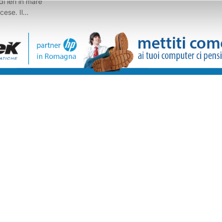
i ieri in mare
cese. Il
e della
olini,
la Regione per
ioni, ed era in
amici. Il
no insieme a un
amente è
 l'assenza
on lui in
acendo attivare
bagnini si
 19enne e
iate subito le
quali ha
che si trovava
l suo intervento
uello del
guito le
ardiaco per