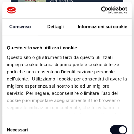
29/06/2026
VINO IN TOUR_CALISESEA -
22/06/2026
Consenso
Dettagli
Informazioni sui cookie
Questo sito web utilizza i cookie
Questo sito o gli strumenti terzi da questo utilizzati
impiega cookie tecnici di prima parte e cookie di terze
parti che non consentono l’identificazione personale
dell’utente. Utilizziamo i cookie per consentirti di avere la
migliore esperienza sul nostro sito ed un migliore
servizio. Per negare, acconsentire o limitare l’uso dei
cookie puoi impostare adeguatamente il tuo browser o
seguire le indicazioni qui contenute, che ti invitiamo in
ALTRE NOTIZIE
TUTTE LE NOTIZIE
ogni caso a leggere per maggiori informazioni in materia
di trattamento dei dati personali.
Selezione
Necessari
del