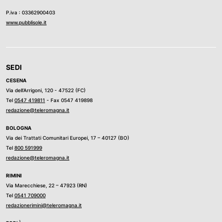
P.iva : 03362900403
www.pubblisole.it
SEDI
CESENA
Via dell’Arrigoni, 120 - 47522 (FC)
Tel
0547 419811
- Fax 0547 419898
redazione@teleromagna.it
BOLOGNA
Via dei Trattati Comunitari Europei, 17 – 40127 (BO)
Tel
800 591999
redazione@teleromagna.it
RIMINI
Via Marecchiese, 22 – 47923 (RN)
Tel
0541 709000
redazionerimini@teleromagna.it