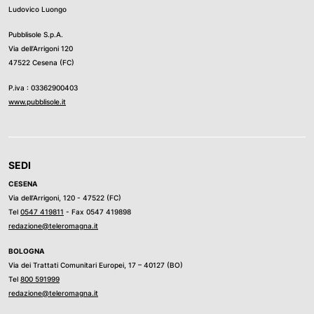
Ludovico Luongo
Pubblisole S.p.A.
Via dell’Arrigoni 120
47522 Cesena (FC)
P.iva : 03362900403
www.pubblisole.it
SEDI
CESENA
Via dell’Arrigoni, 120 - 47522 (FC)
Tel
0547 419811
- Fax 0547 419898
redazione@teleromagna.it
BOLOGNA
Via dei Trattati Comunitari Europei, 17 – 40127 (BO)
Tel
800 591999
redazione@teleromagna.it