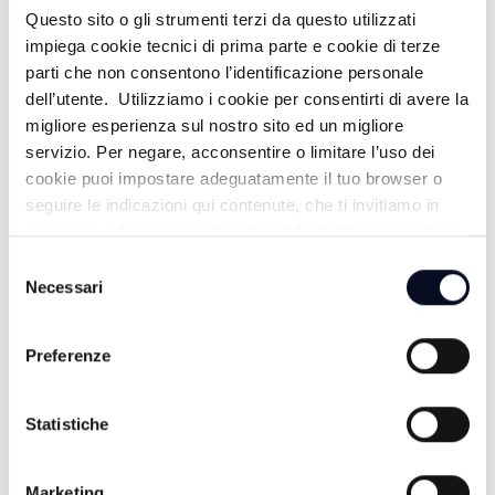
Questo sito o gli strumenti terzi da questo utilizzati
impiega cookie tecnici di prima parte e cookie di terze
parti che non consentono l’identificazione personale
dell’utente. Utilizziamo i cookie per consentirti di avere la
migliore esperienza sul nostro sito ed un migliore
servizio. Per negare, acconsentire o limitare l’uso dei
cookie puoi impostare adeguatamente il tuo browser o
seguire le indicazioni qui contenute, che ti invitiamo in
ogni caso a leggere per maggiori informazioni in materia
di trattamento dei dati personali.
Selezione
Necessari
del
consenso
6 AGOSTO 2026
Preferenze
SAN MARINO: Caldo e siccità, dichiarato lo stato di
emergenza idrica
Statistiche
6 AGOSTO 2026
EMILIA-ROMAGNA: Migliaia di messaggi per l'ultimo
saluto a Guccini, "Non morirà mai"
Marketing