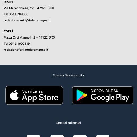
RIMINI
Via Marecchiese, 22 – 47923 (RN)
Tel
0541 709000
redazionerimini@teleromagna.it
FORLÌ
P.zza Orsi Mangelli, 2 – 47122 (FC)
Tel
0543 1900819
redazioneforli@teleromagna.it
Scarica l'App gratuita
Seguici sui social